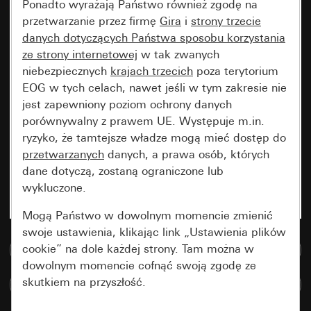
Ponadto wyrażają Państwo również zgodę na
przetwarzanie przez firmę
Gira
i
strony trzecie
danych dotyczących Państwa sposobu korzystania
ze strony internetowej
w tak zwanych
niebezpiecznych
krajach trzecich
poza terytorium
EOG w tych celach, nawet jeśli w tym zakresie nie
jest zapewniony poziom ochrony danych
porównywalny z prawem UE. Występuje m.in.
ryzyko, że tamtejsze władze mogą mieć dostęp do
przetwarzanych
danych, a prawa osób, których
dane dotyczą, zostaną ograniczone lub
wykluczone.
Mogą Państwo w dowolnym momencie zmienić
swoje ustawienia, klikając link „Ustawienia plików
cookie” na dole każdej strony. Tam można w
Do bazy danych multimedialnych
dowolnym momencie cofnąć swoją zgodę ze
skutkiem na przyszłość.
Porównaj artykuły