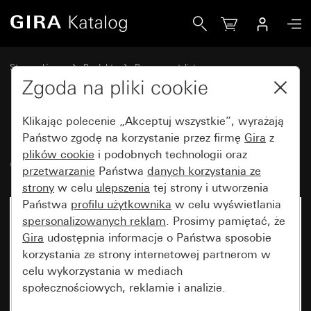
Gira Moduł czytnika linii papilarnych Gira Keyless In TX_44
Strona główna
Produkty
Programy stylistyczne
Bryzgoszczelne Gira
Bryzgoszczelny podtynkowy IP44 Gira TX_44
Zgoda na pliki cookie
Klikając polecenie „Akceptuj wszystkie”, wyrażają
Moduł czytnika linii papilarnych
Państwo zgodę na korzystanie przez firmę
Gira
z
plików cookie
i podobnych technologii oraz
Gira Keyless In TX_44
przetwarzanie
Państwa
danych korzystania ze
strony
w celu
ulepszenia
tej strony i utworzenia
Państwa
profilu użytkownika
w celu wyświetlania
spersonalizowanych reklam
. Prosimy pamiętać, że
Gira
udostępnia informacje o Państwa sposobie
korzystania ze strony internetowej partnerom w
celu wykorzystania w mediach
społecznościowych, reklamie i analizie.