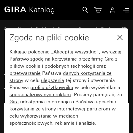
Gira Podtynkowe radio z RDS z jednym głośnikiem Moduł na
Strona główna
Produkty
Programy stylistyczne
Gira System 55
Systemy audio
Zgoda na pliki cookie
Klikając polecenie „Akceptuj wszystkie”, wyrażają
Podtynkowe radio z RDS z
Państwo zgodę na korzystanie przez firmę
Gira
z
plików cookie
i podobnych technologii oraz
jednym głośnikiem Moduł
przetwarzanie
Państwa
danych korzystania ze
nakładany do obsługi o
strony
w celu
ulepszenia
tej strony i utworzenia
wyglądzie czarnego szkła
Państwa
profilu użytkownika
w celu wyświetlania
spersonalizowanych reklam
. Prosimy pamiętać, że
Gira
udostępnia informacje o Państwa sposobie
korzystania ze strony internetowej partnerom w
celu wykorzystania w mediach
społecznościowych, reklamie i analizie.