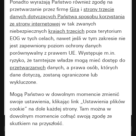
Ponadto wyrażają Państwo również zgodę na
przetwarzanie przez firmę
Gira
i
strony trzecie
danych dotyczących Państwa sposobu korzystania
ze strony internetowej
w tak zwanych
niebezpiecznych
krajach trzecich
poza terytorium
EOG w tych celach, nawet jeśli w tym zakresie nie
jest zapewniony poziom ochrony danych
porównywalny z prawem UE. Występuje m.in.
ryzyko, że tamtejsze władze mogą mieć dostęp do
przetwarzanych
danych, a prawa osób, których
dane dotyczą, zostaną ograniczone lub
wykluczone.
Mogą Państwo w dowolnym momencie zmienić
swoje ustawienia, klikając link „Ustawienia plików
cookie” na dole każdej strony. Tam można w
dowolnym momencie cofnąć swoją zgodę ze
skutkiem na przyszłość.
Do bazy danych multimedialnych