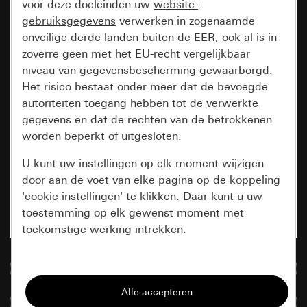
voor deze doeleinden uw
website-
gebruiksgegevens
verwerken in zogenaamde
onveilige
derde landen
buiten de EER, ook al is in
zoverre geen met het EU-recht vergelijkbaar
niveau van gegevensbescherming gewaarborgd.
Het risico bestaat onder meer dat de bevoegde
autoriteiten toegang hebben tot de
verwerkte
gegevens en dat de rechten van de betrokkenen
worden beperkt of uitgesloten.
U kunt uw instellingen op elk moment wijzigen
door aan de voet van elke pagina op de koppeling
'cookie-instellingen' te klikken. Daar kunt u uw
toestemming op elk gewenst moment met
toekomstige werking intrekken.
Essentieel
Naar de mediadatabase
Alle cookies die wij nodig hebben om de
Artikelen verglijken
pagina te kunnen weergeven.