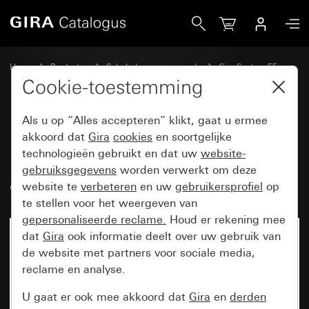
Gira Inbouwradio RDS met een luidspreker Bedieningseleme
Home
Producten
Schakelaarprogramma’s
Gira System 55
Audiosystemen
Cookie-toestemming
Als u op “Alles accepteren” klikt, gaat u ermee
Inbouwradio RDS met een
akkoord dat
Gira
cookies
en soortgelijke
technologieën gebruikt en dat uw
website-
luidspreker Bedieningselement-
gebruiksgegevens
worden verwerkt om deze
opzetstuk in zwartglaslook
website te
verbeteren
en uw
gebruikersprofiel
op
te stellen voor het weergeven van
gepersonaliseerde reclame.
Houd er rekening mee
dat
Gira
ook informatie deelt over uw gebruik van
de website met partners voor sociale media,
reclame en analyse.
U gaat er ook mee akkoord dat
Gira
en
derden