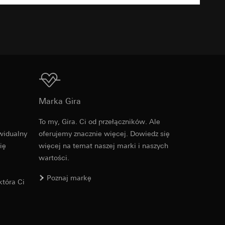
TXT
wietrza
5 do 95% (bez kondensacji)
u kampanii
ata i godzina
zacja geograficzna
Do pobrania
osobowych i
osobowych i
Marka Gira
To my, Gira. Ci od przełączników. Ale
Nr artykułu 2004 ..

widualny
oferujemy znacznie więcej. Dowiedz się
2005 ..
ię
więcej na temat naszej marki i naszych
 można znaleźć na
PDF
, 452.08 KB
wartości.
Poznaj markę
tóra Ci
wiający wyjątki:
Do pobrania
nym w punkcie 1,
wiający wyjątki:
nym w punkcie 1,