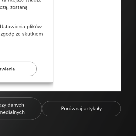
czą, zostaną
Ustawienia plików
 zgodę ze skutkiem
rony
azy danych
zonych przez
Porównaj artykuły
medialnych
ządzenie końcowe
e produkty.
użytkownika,
es pocztowy i adres