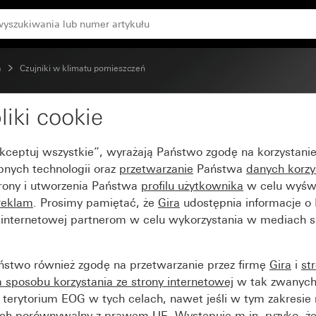
stem 70
a
Czujniki w klimatu pomieszczeń
liki cookie
omieszczeniu Standard
Akceptuj wszystkie”, wyrażają Państwo zgodę na korzystani
bnych technologii oraz
przetwarzanie
Państwa
danych korzy
trony i utworzenia Państwa
profilu użytkownika
w celu wyświ
reklam
. Prosimy pamiętać, że
Gira
udostępnia informacje o
y internetowej partnerom w celu wykorzystania w mediach 
ństwo również zgodę na przetwarzanie przez firmę
Gira
i
st
sposobu korzystania ze strony internetowej
w tak zwanych
terytorium EOG w tych celach, nawet jeśli w tym zakresie 
ch porównywalny z prawem UE. Występuje m.in. ryzyko, że