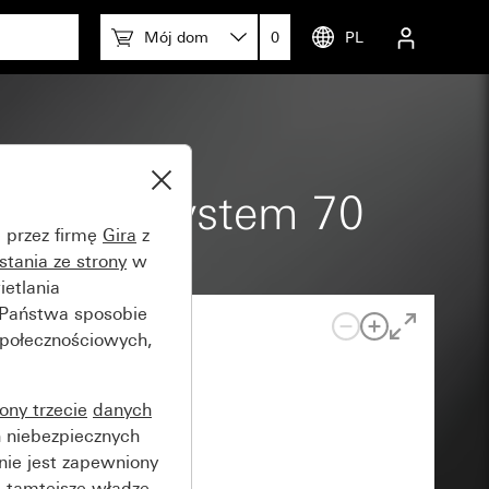
Mój dom
0
PL
 do KNX System 70
e przez firmę
Gira
z
stania ze strony
w
etlania
 Państwa sposobie
społecznościowych,
rony trzecie
danych
 niebezpiecznych
nie jest zapewniony
 tamtejsze władze