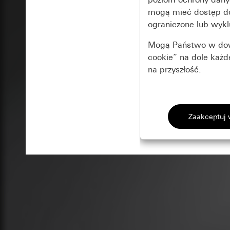
mogą mieć dostęp 
ograniczone lub wykl
Mogą Państwo w dowo
cookie” na dole każ
na przyszłość.
Podstawowe 
Wszystkie pliki coo
Gira Session
Poprawa dzia
Cele przetwarzania
Zastosowanie plików
Strona klientów 
internetowej oraz of
Strona klientów 
użytkowników
Matomo
Marketing
Kategorie danych 
Cele przetwarzania
Strona klientów 
Aby być w stanie r
Kategorie danych 
Strona klientów