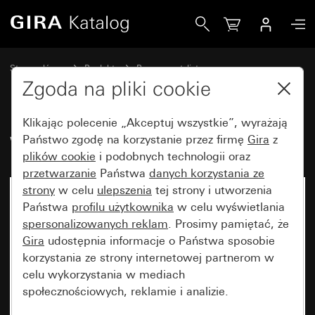
Gira Wideobramofon natynkowy 3x
Strona główna
Produkty
Programy stylistyczne
Bryzgoszczelne Gira
Bryzgoszczelny podtynkowy IP44 Gira TX_44
Zgoda na pliki cookie
Klikając polecenie „Akceptuj wszystkie”, wyrażają
Wideobramofon natynkowy 3x
Państwo zgodę na korzystanie przez firmę
Gira
z
plików cookie
i podobnych technologii oraz
przetwarzanie
Państwa
danych korzystania ze
strony
w celu
ulepszenia
tej strony i utworzenia
Państwa
profilu użytkownika
w celu wyświetlania
spersonalizowanych reklam
. Prosimy pamiętać, że
Gira
udostępnia informacje o Państwa sposobie
korzystania ze strony internetowej partnerom w
celu wykorzystania w mediach
społecznościowych, reklamie i analizie.