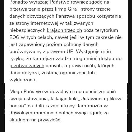
Ponadto wyrażają Państwo również zgodę na
przetwarzanie przez firmę
Gira
i
strony trzecie
danych dotyczących Państwa sposobu korzystania
ze strony internetowej
w tak zwanych
niebezpiecznych
krajach trzecich
poza terytorium
EOG w tych celach, nawet jeśli w tym zakresie nie
jest zapewniony poziom ochrony danych
porównywalny z prawem UE. Występuje m.in.
ryzyko, że tamtejsze władze mogą mieć dostęp do
przetwarzanych
danych, a prawa osób, których
dane dotyczą, zostaną ograniczone lub
wykluczone.
Mogą Państwo w dowolnym momencie zmienić
Do bazy danych multimedialnych
swoje ustawienia, klikając link „Ustawienia plików
cookie” na dole każdej strony. Tam można w
Porównaj artykuły
dowolnym momencie cofnąć swoją zgodę ze
skutkiem na przyszłość.