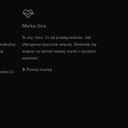
nym w punkcie 1,
u kampanii. Google
Do pobrania
nternetowych,
ch cyfrowych oraz
Marka Gira
ata i godzina
apę ciepła dla
To my, Gira. Ci od przełączników. Ale
zacja geograficzna
y, gdzie klikają,
widualny
oferujemy znacznie więcej. Dowiedz się
ię
więcej na temat naszej marki i naszych
osobowych i
ony
wartości.
osobowych i
Poznaj markę
tóra Ci
 można znaleźć na
wiający wyjątki:
nym w punkcie 1,