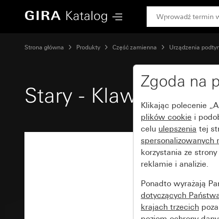
Gira Stary - Klawisz z polem opisowym
Strona główna
Produkty
Część zamienna
Urządzenia podty
Zgoda na p
Stary - Klawisz z p
Klikając polecenie „
plików cookie
i podo
celu
ulepszenia
tej s
spersonalizowanych 
korzystania ze stron
reklamie i analizie.
Ponadto wyrażają Pa
dotyczących Państwa 
krajach trzecich
poza 
poziom ochrony dany