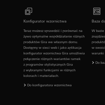
Google Ads (
Standardowe kla
zgoda zgodnie z a
Cele przetwarzania
Okres ważności pli
Ads wykorzystuje d
platformach mediów
Konfigurator wzornictwa
Baza d
do mierzenia sukc
Hotjar
Kategorie danych 
Cele przetwarzania
Teraz możesz sprawdzić i porównać na
W bazie 
odwiedzin, informacj
wybranych stron. U
żywo optymalne współdziałanie różnych
znajdzie
Podstawa prawna i 
jak głęboko przewija
produktów Gira we własnym domu.
produktó
Stosowanie usług
Kategorie danych 
prywatności w t
Dostępny w sieci web i jako aplikacja
w swoich
Podstawa prawna i 
Dalsze przetwarz
konfigurator wzornictwa Gira umożliwia
warunki
Stosowanie usług
połączenie różnych wariantów ramek
Odbiorcy:
prywatności w t
Do ba
z programów stylistycznych Gira
Działy wewnętrzn
Dalsze przetwarz
z wybranymi funkcjami w różnych
Google Ireland L
Odbiorcy:
kolorach i materiałach.
Informacje na t
Działy wewnętrzn
stronie https://b
Hotjar Ltd.
Do konfiguratora wzornictwa
Przekazywanie do k
Przekazywanie do k
Kraj trzeci: USA
Okres ważności pli
Decyzja stwierd
Standardowe kla