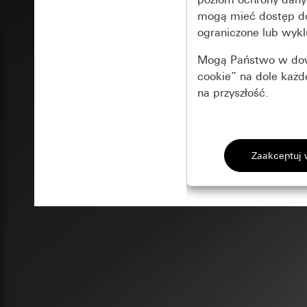
mogą mieć dostęp 
ograniczone lub wykl
Mogą Państwo w dowo
cookie” na dole każ
na przyszłość.
Podstawowe 
Wszystkie pliki coo
Gira Session
Poprawa dzia
Cele przetwarzania
Zastosowanie plików
Strona klientów 
internetowej oraz of
Strona klientów 
użytkowników
Matomo
Marketing
Kategorie danych 
Cele przetwarzania
Strona klientów 
Aby być w stanie r
Kategorie danych 
Strona klientów