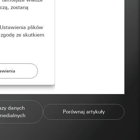
czą, zostaną
Ustawienia plików
 zgodę ze skutkiem
rony
azy danych
zonych przez
Porównaj artykuły
medialnych
ządzenie końcowe
e produkty.
użytkownika,
es pocztowy i adres