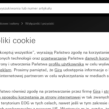
nkowe i osłony
Wyłączniki i przyciski
liki cookie
olem opisowym
Akceptuj wszystkie”, wyrażają Państwo zgodę na korzystani
bnych technologii oraz
przetwarzanie
Państwa
danych korzy
trony i utworzenia Państwa
profilu użytkownika
w celu wyświ
reklam
. Prosimy pamiętać, że
Gira
udostępnia informacje o
y internetowej partnerom w celu wykorzystania w mediach 
ństwo również zgodę na przetwarzanie przez firmę
Gira
i
st
sposobu korzystania ze strony internetowej
w tak zwanych
terytorium EOG w tych celach, nawet jeśli w tym zakresie 
ch porównywalny z prawem UE. Występuje m.in. ryzyko, że