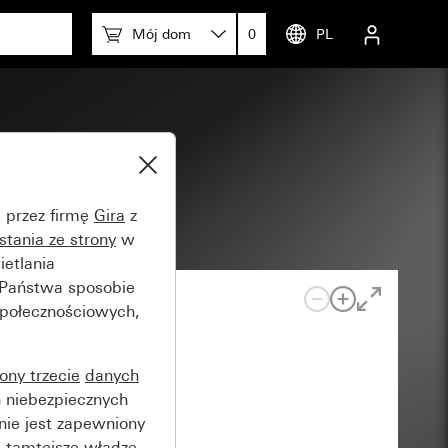
Mój dom
0
PL
e przez firmę
Gira
z
stania ze strony
w
etlania
 Państwa sposobie
społecznościowych,
rony trzecie
danych
 niebezpiecznych
nie jest zapewniony
 tamtejsze władze