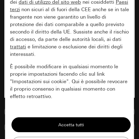
dei
dati di utilizzo del sito web
nei cosiddetti
Paesi
terzi
non sicuri al di fuori della CEE anche se in tale
frangente non viene garantito un livello di
protezione dei dati comparabile a quello previsto
secondo il diritto della UE. Sussiste anche il rischio
di accesso, da parte delle autorità locali, ai dati
trattati
e limitazione o esclusione dei diritti degli
interessati.
È possibile modificare in qualsiasi momento le
proprie impostazioni facendo clic sul link
"Impostazioni sui cookie". Qui è possibile revocare
il proprio consenso in qualsiasi momento con
effetto retroattivo.
Vai alla banca dati multimediale
Essenziali
Tutti i cookie necessari per poter mostrare la
Confronta articoli
pagina.