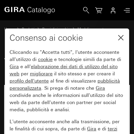
Gira Vecchio - Bilanciere con campo per targhetta
Home
Prodotti
Pezzi di ricambio
Moduli e coperture
Comando a interruttore e a pulsante
Consenso ai cookie
Cliccando su "Accetta tutti", l'utente acconsente
Vecchio - Bilanciere con campo
all'utilizzo di
cookie
e tecnologie simili da parte di
Gira
e all'
elaborazione dei
dati di utilizzo del sito
per targhetta
web
per
migliorare
il sito stesso e per creare il
profilo dell'utente
al fine di visualizzare
pubblicità
personalizzata
. Si prega di notare che
Gira
condivide anche le informazioni sull'utilizzo del sito
web da parte dell'utente con partner per social
media, pubblicità e analisi.
L'utente acconsente anche alla trasmissione, per
le finalità di cui sopra, da parte di
Gira
e di
terzi