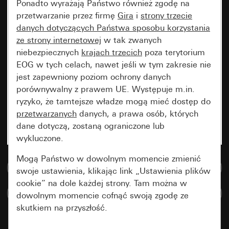
Ponadto wyrażają Państwo również zgodę na
przetwarzanie przez firmę
Gira
i
strony trzecie
danych dotyczących Państwa sposobu korzystania
ze strony internetowej
w tak zwanych
niebezpiecznych
krajach trzecich
poza terytorium
EOG w tych celach, nawet jeśli w tym zakresie nie
jest zapewniony poziom ochrony danych
porównywalny z prawem UE. Występuje m.in.
ryzyko, że tamtejsze władze mogą mieć dostęp do
przetwarzanych
danych, a prawa osób, których
dane dotyczą, zostaną ograniczone lub
wykluczone.
Mogą Państwo w dowolnym momencie zmienić
Do bazy danych multimedialnych
swoje ustawienia, klikając link „Ustawienia plików
cookie” na dole każdej strony. Tam można w
Porównaj artykuły
dowolnym momencie cofnąć swoją zgodę ze
skutkiem na przyszłość.