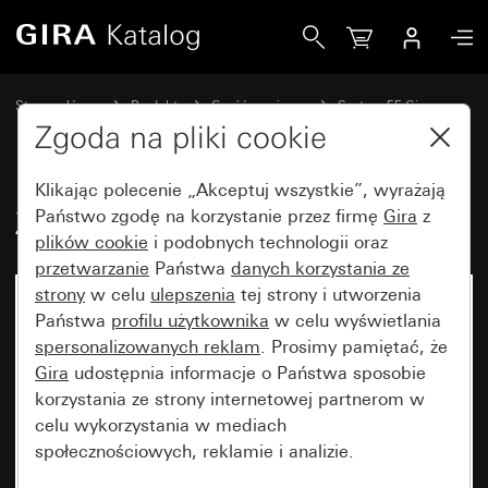
Gira Zestaw szyldzików opisowych
Strona główna
Produkty
Część zamienna
System 55 Gira
Łącznik
Zgoda na pliki cookie
Klikając polecenie „Akceptuj wszystkie”, wyrażają
Zestaw szyldzików opisowych
Państwo zgodę na korzystanie przez firmę
Gira
z
plików cookie
i podobnych technologii oraz
przetwarzanie
Państwa
danych korzystania ze
strony
w celu
ulepszenia
tej strony i utworzenia
Artykuł już niedostępny
Państwa
profilu użytkownika
w celu wyświetlania
spersonalizowanych reklam
. Prosimy pamiętać, że
Gira
udostępnia informacje o Państwa sposobie
korzystania ze strony internetowej partnerom w
celu wykorzystania w mediach
społecznościowych, reklamie i analizie.