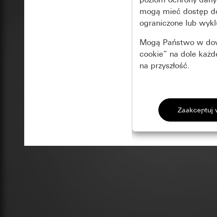
mogą mieć dostęp 
ograniczone lub wykl
Mogą Państwo w dowo
cookie” na dole każ
na przyszłość.
Podstawowe 
Wszystkie pliki coo
Gira Session
Poprawa dzia
Cele przetwarzania
Zastosowanie plików
Strona klientów 
internetowej oraz of
Strona klientów 
użytkowników
Matomo
Marketing
Kategorie danych 
Cele przetwarzania
Strona klientów 
Aby być w stanie r
Kategorie danych 
Strona klientów