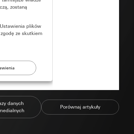
czą, zostaną
Ustawienia plików
 zgodę ze skutkiem
rony
azy danych
zonych przez
Porównaj artykuły
medialnych
ządzenie końcowe
e produkty.
użytkownika,
es pocztowy i adres