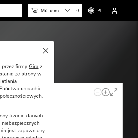
Mój dom
0
PL
e przez firmę
Gira
z
stania ze strony
w
etlania
 Państwa sposobie
społecznościowych,
rony trzecie
danych
 niebezpiecznych
nie jest zapewniony
 tamtejsze władze