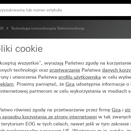
 55
Technologia komunikacyjna Telekomunikacja
liki cookie
 bez pola opisowego
Akceptuj wszystkie”, wyrażają Państwo zgodę na korzystani
bnych technologii oraz
przetwarzanie
Państwa
danych korzy
trony i utworzenia Państwa
profilu użytkownika
w celu wyświ
reklam
. Prosimy pamiętać, że
Gira
udostępnia informacje o
y internetowej partnerom w celu wykorzystania w mediach 
ństwo również zgodę na przetwarzanie przez firmę
Gira
i
st
sposobu korzystania ze strony internetowej
w tak zwanych
terytorium EOG w tych celach, nawet jeśli w tym zakresie 
ch porównywalny z prawem UE. Występuje m.in. ryzyko, że