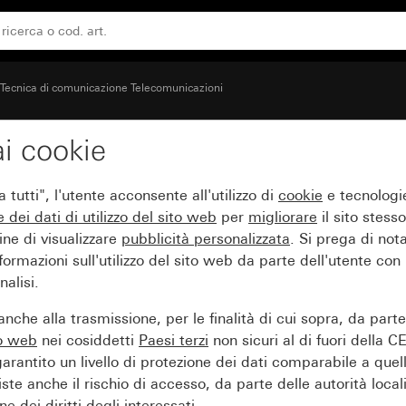
Tecnica di comunicazione Telecomunicazioni
i cookie
 USB Senza campo per t
tutti", l'utente acconsente all'utilizzo di
cookie
e tecnologie
e dei
dati di utilizzo del sito web
per
migliorare
il sito stesso
ine di visualizzare
pubblicità personalizzata
. Si prega di no
ormazioni sull'utilizzo del sito web da parte dell'utente con
alisi.
nche alla trasmissione, per le finalità di cui sopra, da part
to web
nei cosiddetti
Paesi terzi
non sicuri al di fuori della C
arantito un livello di protezione dei dati comparabile a quel
iste anche il rischio di accesso, da parte delle autorità locali
e dei diritti degli interessati.