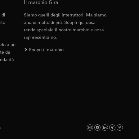
Il marchio Gira
errer e timestamp
to web da parte del
 di
Siamo quelli degli interruttori. Ma siamo
Cod. art. 027603
 delle
web in questione,
nto
anche molto di più. Scopri qui cosa
rende speciale il nostro marchio e cosa
RFA
, 468 KB
rappresentiamo.
 delle
ndo a un
sioni
Scopri il marchio
te da
odalità
aesi terzi. Per
Download
imanda qui alla
andard, copia da
a GDPR
Cod. art. 027603
IFC
, 15.43 KB
sultati delle
web, piattaforme di
 delle campagne
mica delle pagine
s
 Vediamo dove
e ora della visita,
Download