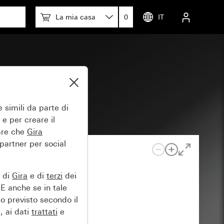
La mia casa
0
IT
arghetta
 simili da parte di
 e per creare il
tare che
Gira
 partner per social
e di
Gira
e di
terzi
dei
EE anche se in tale
lo previsto secondo il
, ai dati
trattati
e