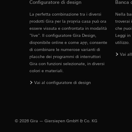
Configuratore di design
Banca d
Categorie di dati pe
visitatore, movi
Base giuridica e int
Revit File p
Sito del cliente
La perfetta combinazione tra i diversi
Nella ba
Utilizzo del serv
visitatore, movim
prodotti Gira per la propria casa può ora
troverai
telecomunicazion
indirizzo Intern
essere vissuta e confrontata in modalità
che puoi
Trattamento succe
Base giuridica e int
"live". Il configuratore Gira Design,
Leggi in
Destinatari:
Utilizzo del serv
disponibile online e come app, consente
utilizzo.
Reparti interni,
telecomunicazion
di combinare le numerose varianti di
LinkedIn Irelan
Trattamento succe
Vai al
placche dei programmi di interruttori
Trasferimento verso
Destinatari:
Vimeo,
Gira con funzioni selezionate, in diversi
quanto riguarda la t
Trasferimento verso
colori e materiali.
rispettiva Informati
Paese terzo: US
Durata dei cookie:
Decisione di ade
IFC File per
Vai al configuratore di design
richiedere in bas
Google Ads (
Durata dei cookie:
Finalità del trattam
campagne. Google Ads
Hotjar
social media, risult
Finalità del trattam
pubblicitarie.
© 2026 Gira — Giersiepen GmbH & Co. KG
selezionate. Questo
Categorie di dati pe
cliccano, quanto sc