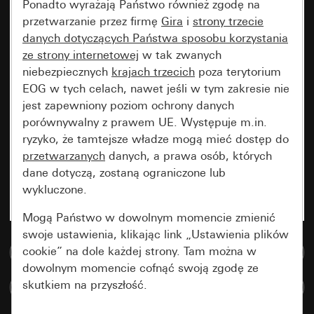
Ponadto wyrażają Państwo również zgodę na
przetwarzanie przez firmę
Gira
i
strony trzecie
danych dotyczących Państwa sposobu korzystania
ze strony internetowej
w tak zwanych
niebezpiecznych
krajach trzecich
poza terytorium
EOG w tych celach, nawet jeśli w tym zakresie nie
jest zapewniony poziom ochrony danych
porównywalny z prawem UE. Występuje m.in.
ryzyko, że tamtejsze władze mogą mieć dostęp do
przetwarzanych
danych, a prawa osób, których
dane dotyczą, zostaną ograniczone lub
wykluczone.
Mogą Państwo w dowolnym momencie zmienić
swoje ustawienia, klikając link „Ustawienia plików
cookie” na dole każdej strony. Tam można w
Do bazy danych multimedialnych
dowolnym momencie cofnąć swoją zgodę ze
skutkiem na przyszłość.
Porównaj artykuły