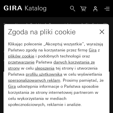
Gira Osłona do TAE i USB bez pola opisowego
Strona główna
Produkty
Programy stylistyczne
Gira System 55
Technologia komunikacyjna Telekomunikacja
Zgoda na pliki cookie
Klikając polecenie „Akceptuj wszystkie”, wyrażają
Osłona do TAE i USB bez pola
Państwo zgodę na korzystanie przez firmę
Gira
z
plików cookie
i podobnych technologii oraz
opisowego
przetwarzanie
Państwa
danych korzystania ze
strony
w celu
ulepszenia
tej strony i utworzenia
Państwa
profilu użytkownika
w celu wyświetlania
spersonalizowanych reklam
. Prosimy pamiętać, że
Gira
udostępnia informacje o Państwa sposobie
korzystania ze strony internetowej partnerom w
celu wykorzystania w mediach
społecznościowych, reklamie i analizie.