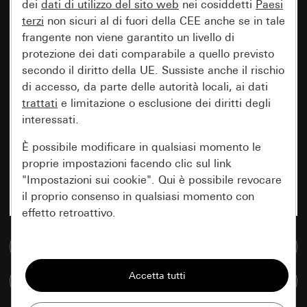
dei
dati di utilizzo del sito web
nei cosiddetti
Paesi
terzi
non sicuri al di fuori della CEE anche se in tale
frangente non viene garantito un livello di
protezione dei dati comparabile a quello previsto
secondo il diritto della UE. Sussiste anche il rischio
di accesso, da parte delle autorità locali, ai dati
trattati
e limitazione o esclusione dei diritti degli
interessati.
È possibile modificare in qualsiasi momento le
proprie impostazioni facendo clic sul link
"Impostazioni sui cookie". Qui è possibile revocare
il proprio consenso in qualsiasi momento con
effetto retroattivo.
Vai alla banca dati multimediale
Essenziali
Tutti i cookie necessari per poter mostrare la
Confronta articoli
pagina.