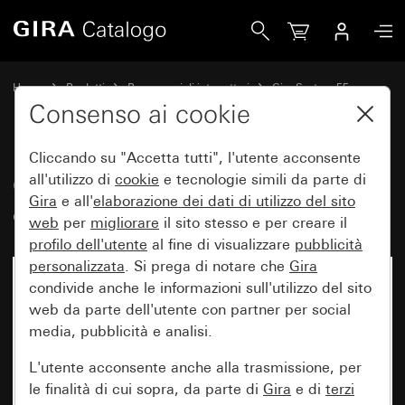
Gira Copertura per TAE e USB Senza campo per targhetta
Home
Prodotti
Programmi di interruttori
Gira System 55
Tecnica di comunicazione Telecomunicazioni
Consenso ai cookie
Cliccando su "Accetta tutti", l'utente acconsente
Copertura per TAE e USB Senza
all'utilizzo di
cookie
e tecnologie simili da parte di
Gira
e all'
elaborazione dei
dati di utilizzo del sito
campo per targhetta
web
per
migliorare
il sito stesso e per creare il
profilo dell'utente
al fine di visualizzare
pubblicità
personalizzata
. Si prega di notare che
Gira
condivide anche le informazioni sull'utilizzo del sito
web da parte dell'utente con partner per social
media, pubblicità e analisi.
L'utente acconsente anche alla trasmissione, per
le finalità di cui sopra, da parte di
Gira
e di
terzi