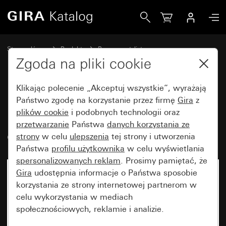
Gira Ramka Gira Event Clear czarny z ramką pośrednią w kol
Strona główna
Produkty
Programy stylistyczne
Gira Event (System 55)
Gira Event
Zgoda na pliki cookie
Klikając polecenie „Akceptuj wszystkie”, wyrażają
Ramka Gira Event Clear czarny z
Państwo zgodę na korzystanie przez firmę
Gira
z
plików cookie
i podobnych technologii oraz
ramką pośrednią w kolorze
przetwarzanie
Państwa
danych korzystania ze
czystej bieli z połyskiem
strony
w celu
ulepszenia
tej strony i utworzenia
Państwa
profilu użytkownika
w celu wyświetlania
spersonalizowanych reklam
. Prosimy pamiętać, że
Gira
udostępnia informacje o Państwa sposobie
korzystania ze strony internetowej partnerom w
celu wykorzystania w mediach
społecznościowych, reklamie i analizie.