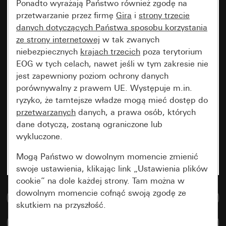
Ponadto wyrażają Państwo również zgodę na
przetwarzanie przez firmę
Gira
i
strony trzecie
danych dotyczących Państwa sposobu korzystania
ze strony internetowej
w tak zwanych
niebezpiecznych
krajach trzecich
poza terytorium
EOG w tych celach, nawet jeśli w tym zakresie nie
jest zapewniony poziom ochrony danych
porównywalny z prawem UE. Występuje m.in.
ryzyko, że tamtejsze władze mogą mieć dostęp do
przetwarzanych
danych, a prawa osób, których
dane dotyczą, zostaną ograniczone lub
wykluczone.
Mogą Państwo w dowolnym momencie zmienić
swoje ustawienia, klikając link „Ustawienia plików
cookie” na dole każdej strony. Tam można w
dowolnym momencie cofnąć swoją zgodę ze
Do bazy danych multimedialnych
skutkiem na przyszłość.
Porównaj artykuły