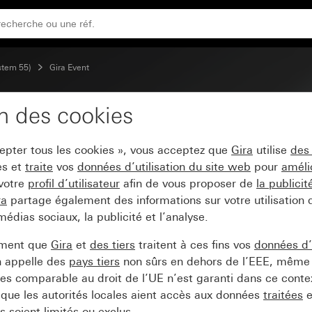
rmédiaire blanc brillant
stem 55)
Gira Event
on des cookies
ra Event Clear noir avec
cepter tous les cookies », vous acceptez que
Gira
utilise
des
es et
traite
vos
données d’utilisation du site web
pour
améli
 votre
profil d’utilisateur
afin de vous proposer de
la publici
ra
partage également des informations sur votre utilisation
médias sociaux, la publicité et l’analyse.
ement que
Gira
et
des tiers
traitent à ces fins vos
données d’u
n appelle des
pays tiers
non sûrs en dehors de l’EEE, même 
s comparable au droit de l’UE n’est garanti dans ce context
que les autorités locales aient accès aux données
traitées
e
 soient limités ou exclus.