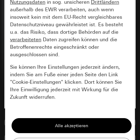
Nutzungsdaten
in sog. unsicheren
Drittländern
außerhalb des EWR verarbeiten, auch wenn
insoweit kein mit dem EU-Recht vergleichbares
Datenschutzniveau gewährleistet ist. Es besteht
u.a. das Risiko, dass dortige Behörden auf die
verarbeiteten
Daten zugreifen können und die
Betroffenenrechte eingeschränkt oder
ausgeschlossen sind.
Sie können Ihre Einstellungen jederzeit ändern,
indem Sie am Fuße einer jeden Seite den Link
"Cookie-Einstellungen" klicken. Dort können Sie
Ihre Einwilligung jederzeit mit Wirkung für die
Zukunft widerrufen.
Essenziell
Zur Mediadatenbank
Alle Cookies, die wir benötigen um Ihnen die
Seite anzeigen zu können.
Artikel vergleichen