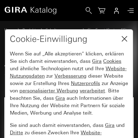
Gira Abdeckrahmen Gira Event Klar Schwarz mit Zwischen
Home
Produkte
Schalterprogramme
Gira Event (System 55)
Gira Event
Cookie-Einwilligung
Wenn Sie auf „Alle akzeptieren“ klicken, erklären
Abdeckrahmen Gira Event Klar
Sie sich damit einverstanden, dass
Gira
Cookies
und ähnliche Technologien nutzt und Ihre
Website-
Schwarz mit Zwischenrahmen
Nutzungsdaten
zur
Verbesserung
dieser Website
Reinweiß glänzend
sowie zur Erstellung Ihres
Nutzerprofils
zur Anzeige
von
personalisierter Werbung
verarbeitet
. Bitte
beachten Sie, dass
Gira
auch Informationen über
Ihre Nutzung der Website mit Partnern für soziale
Medien, Werbung und Analyse teilt.
Sie sind auch damit einverstanden, dass
Gira
und
Dritte
zu diesen Zwecken Ihre
Website-