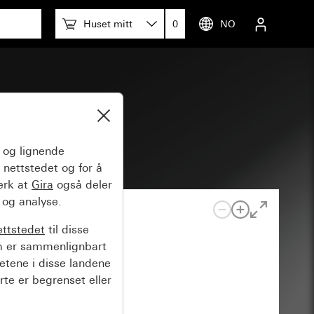
Huset mitt
0
NO
og lignende
 nettstedet og for å
erk at
Gira
også deler
 og analyse.
ettstedet
til disse
m er sammenlignbart
hetene i disse landene
rte er begrenset eller