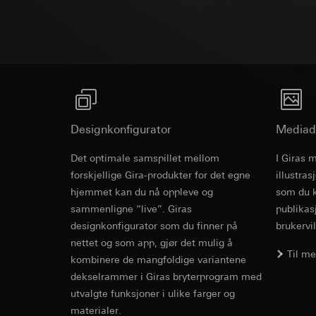
Programvare
Formål med behandl
Kategorier for pers
Artikkel 6, avsni
kampanjer
Rettslig grunnlag og
Forsvar av beret
Kategorier for pers
Bruk av tjeneste
Mottaker:
Interne 
for besøket, enhets
telemedier)
Overføring til tredj
Rettslig grunnlag og
Senere behandlin
Informasjonskapsel
Bruk av tjeneste
Mottaker:
telemedier)
Interne avdeling
Senere behandlin
Google Ireland L
Designkonfigurator
Mediad
Mottaker:
For informasjon
Interne avdeling
https://business.
Det optimale samspillet mellom
I Giras 
Pinterest, Inc. (
Overføring til tredj
forskjellige Gira-produkter for det egne
illustra
Overføring til tredj
Tredjeland: USA
hjemmet kan du nå oppleve og
som du k
Tredjeland: USA
Avgjørelse om ti
sammenligne “live”. Giras
publikas
Avgjørelse om ti
bestilles ved hen
designkonfigurator som du finner på
brukervil
bestilles ved hen
personvernforor
nettet og som app, gjør det mulig å
personvernforor
Informasjonskapsel
Til m
kombinere de mangfoldige variantene
Informasjonskapsel
dekselrammer i Giras bryterprogram med
Vimeo
utvalgte funksjoner i ulike farger og
LinkedIn Ins
Formål med behandl
materialer.