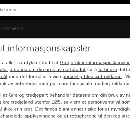
ing og trykking
il informasjonskapsler
ollvindu
ta alle” samtykker du til at
Gira
bruker informasjonskapsler
dler
dataene om din bruk av nettstedet
for å
forbedre
dette
ofil
med det formålet å vise
personlig tilpasset reklame
. M
ruk av nettstedet med partnere for sosiale medier, reklame
l at
Gira
og
tredjepart
behandler
dataene om din bruk av n
sikre
tredjeland
utenfor EØS, selv om et personvernnivå so
 ikke er sikret. Det finnes blant annet risiko for at myndig
ehandlede
opplysningene og at rettighetene til den registre