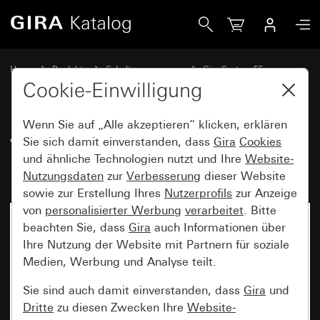
Gira Wippe gerade stehend mit Kontrollfenster
Home
Produkte
Schalterprogramme
Gira System 55
Schalten und Tasten
Cookie-Einwilligung
Wenn Sie auf „Alle akzeptieren“ klicken, erklären
Wippe gerade stehend mit
Sie sich damit einverstanden, dass
Gira
Cookies
und ähnliche Technologien nutzt und Ihre
Website-
Kontrollfenster
Nutzungsdaten
zur
Verbesserung
dieser Website
sowie zur Erstellung Ihres
Nutzerprofils
zur Anzeige
von
personalisierter Werbung
verarbeitet
. Bitte
beachten Sie, dass
Gira
auch Informationen über
Ihre Nutzung der Website mit Partnern für soziale
Medien, Werbung und Analyse teilt.
Sie sind auch damit einverstanden, dass
Gira
und
Dritte
zu diesen Zwecken Ihre
Website-