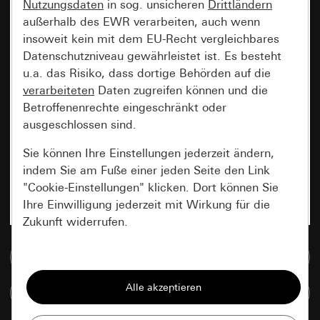
Nutzungsdaten
in sog. unsicheren
Drittländern
außerhalb des EWR verarbeiten, auch wenn
insoweit kein mit dem EU-Recht vergleichbares
Datenschutzniveau gewährleistet ist. Es besteht
u.a. das Risiko, dass dortige Behörden auf die
verarbeiteten
Daten zugreifen können und die
Betroffenenrechte eingeschränkt oder
ausgeschlossen sind.
Sie können Ihre Einstellungen jederzeit ändern,
indem Sie am Fuße einer jeden Seite den Link
"Cookie-Einstellungen" klicken. Dort können Sie
Ihre Einwilligung jederzeit mit Wirkung für die
Zukunft widerrufen.
Zur Mediadatenbank
Essenziell
Alle Cookies, die wir benötigen um Ihnen die
Artikel vergleichen
Seite anzeigen zu können.