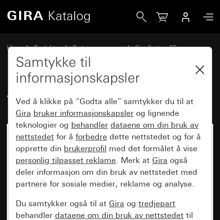
Gira Vippe dobbel
Hjem
Produkter
Bryterprogrammer
Gira System 55
Kobling og trykking
Samtykke til
informasjonskapsler
Vippe dobbel
Ved å klikke på “Godta alle” samtykker du til at
Gira
bruker informasjonskapsler
og lignende
teknologier og
behandler
dataene om din bruk av
nettstedet
for å
forbedre
dette nettstedet og for å
opprette din
brukerprofil
med det formålet å vise
personlig tilpasset reklame
. Merk at
Gira
også
deler informasjon om din bruk av nettstedet med
partnere for sosiale medier, reklame og analyse.
Du samtykker også til at
Gira
og
tredjepart
behandler
dataene om din bruk av nettstedet
til