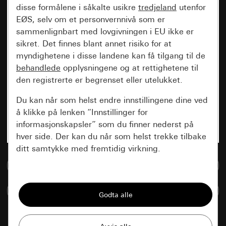
disse formålene i såkalte usikre
tredjeland
utenfor
EØS, selv om et personvernnivå som er
sammenlignbart med lovgivningen i EU ikke er
sikret. Det finnes blant annet risiko for at
myndighetene i disse landene kan få tilgang til de
behandlede
opplysningene og at rettighetene til
den registrerte er begrenset eller utelukket.
Du kan når som helst endre innstillingene dine ved
å klikke på lenken “Innstillinger for
informasjonskapsler” som du finner nederst på
hver side. Der kan du når som helst trekke tilbake
ditt samtykke med fremtidig virkning.
Til mediadatabase
Vesentlige
Sammenlign artikkel
Alle informasjonskapslene vi trenger for å
kunne vise deg siden.