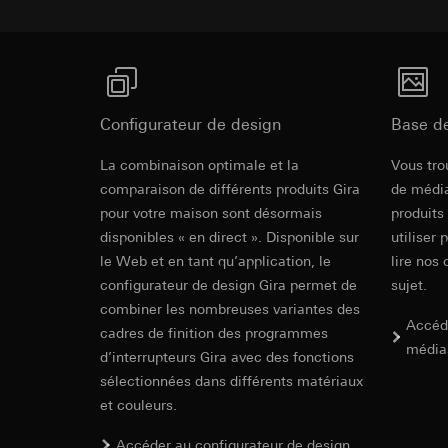
souris effectués 
Catégories de donn
concerné, adress
référence et horod
Base juridique et, l
Base juridique et, l
Utilisation du se
Utilisation du se
Traitement ultér
Traitement ultér
Configurateur de design
Base d
Destinataire:
Vimeo
Destinataire:
Transfert vers un pa
Gira Rocker,
Services interne
La combinaison optimale et la
Vous tro
Pays tiers : USA
LinkedIn Irelan
comparaison de différents produits Gira
de média
Décision d’adéqu
Transfert vers un pa
pour votre maison sont désormais
produits
contact du point
Life cycle assess
En ce qui concerne 
disponibles « en direct ». Disponible sur
utiliser 
nous vous renvoyons
Durée de vie du coo
le Web et en tant qu’application, le
lire nos 
Durée de vie du coo
configurateur de design Gira permet de
sujet.
Hotjar
combiner les nombreuses variantes des
Google Ads (
Accéd
Finalités du traite
cadres de finition des programmes
sélectionnées. Cela
Finalités du traite
média
d’interrupteurs Gira avec des fonctions
cliquent, comment il
campagnes. Google A
sélectionnées dans différents matériaux
des plates-formes d
Catégories de donn
et couleurs.
numériques, et pour
Base juridique et, l
Catégories de donn
Utilisation du se
Accéder au configurateur de design