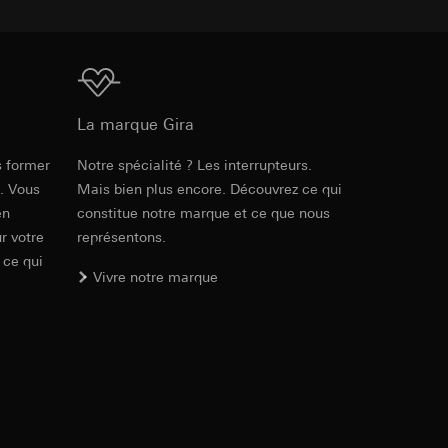
ur le site web
 adresse IP, URL de
Téléchargement
int a du RGPD
int a du RGPD
La marque Gira
s former
Notre spécialité ? Les interrupteurs.
Réf. 3295 03
e. Vous
Mais bien plus encore. Découvrez ce qui
 à demander au
l à des pays tiers.
en
constitue notre marque et ce que nous
PDF
, 119.18 KB
a du RGPD
tiers par LinkedIn,
r votre
représentons.
al/privacy-policy
 ce qui
Vivre notre marque
Téléchargement
ermique de pages
ous voyons où ils
 succès des
sur des sites web,
s-formes
, site web visité,