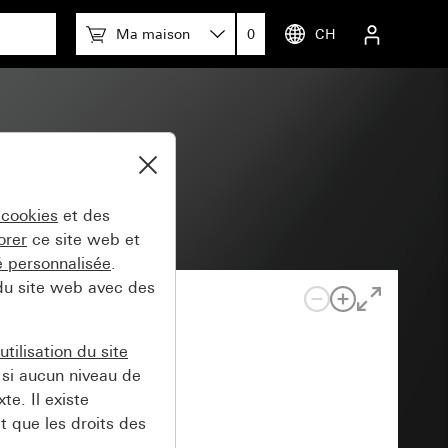
Ma maison
0
CH
 cookies
et des
orer
ce site web et
té personnalisée
.
 du site web avec des
tilisation du site
si aucun niveau de
e. Il existe
t que les droits des