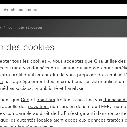
5
Commuter et pousser
on des cookies
cepter tous les cookies », vous acceptez que
Gira
utilise
des
es et
traite
vos
données d’utilisation du site web
pour
améli
 votre
profil d’utilisateur
afin de vous proposer de
la publici
ra
partage également des informations sur votre utilisation
médias sociaux, la publicité et l’analyse.
ement que
Gira
et
des tiers
traitent à ces fins vos
données d’u
n appelle des
pays tiers
non sûrs en dehors de l’EEE, même 
s comparable au droit de l’UE n’est garanti dans ce context
que les autorités locales aient accès aux données
traitées
e
 soient limités ou exclus.