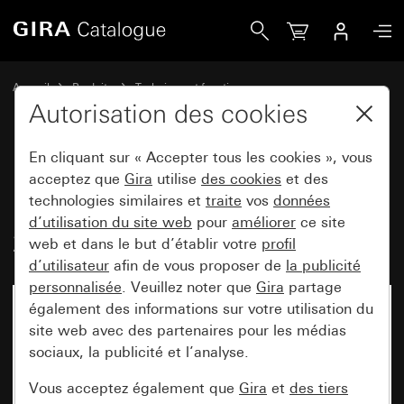
Gira Utilisation de l’interrupteur-poussoir 10 AX 250 V CAIn
Accueil
Produits
Technique et fonctions
Modules encastrés, accessoires
Interrupteur-poussoir
Autorisation des cookies
En cliquant sur « Accepter tous les cookies », vous
Utilisation de l’interrupteur-
acceptez que
Gira
utilise
des cookies
et des
technologies similaires et
traite
vos
données
poussoir 10 AX
d’utilisation du site web
pour
améliorer
ce site
250 V CAInterrupteur de série
web et dans le but d’établir votre
profil
d’utilisateur
afin de vous proposer de
la publicité
personnalisée
. Veuillez noter que
Gira
partage
également des informations sur votre utilisation du
site web avec des partenaires pour les médias
sociaux, la publicité et l’analyse.
Vous acceptez également que
Gira
et
des tiers