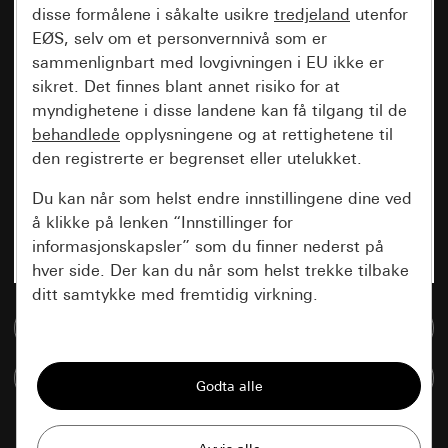
disse formålene i såkalte usikre
tredjeland
utenfor
EØS, selv om et personvernnivå som er
sammenlignbart med lovgivningen i EU ikke er
sikret. Det finnes blant annet risiko for at
myndighetene i disse landene kan få tilgang til de
behandlede
opplysningene og at rettighetene til
den registrerte er begrenset eller utelukket.
Du kan når som helst endre innstillingene dine ved
å klikke på lenken “Innstillinger for
informasjonskapsler” som du finner nederst på
hver side. Der kan du når som helst trekke tilbake
ditt samtykke med fremtidig virkning.
Til mediadatabase
Vesentlige
Sammenlign artikkel
Alle informasjonskapslene vi trenger for å
kunne vise deg siden.