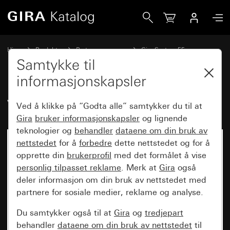
Gira Vippe dobbel
Hjem
Produkter
Bryterprogrammer
Gira System 55
Kobling og trykking
Samtykke til
informasjonskapsler
Vippe dobbel
Ved å klikke på “Godta alle” samtykker du til at
Gira
bruker informasjonskapsler
og lignende
teknologier og
behandler
dataene om din bruk av
nettstedet
for å
forbedre
dette nettstedet og for å
opprette din
brukerprofil
med det formålet å vise
personlig tilpasset reklame
. Merk at
Gira
også
deler informasjon om din bruk av nettstedet med
partnere for sosiale medier, reklame og analyse.
Du samtykker også til at
Gira
og
tredjepart
behandler
dataene om din bruk av nettstedet
til