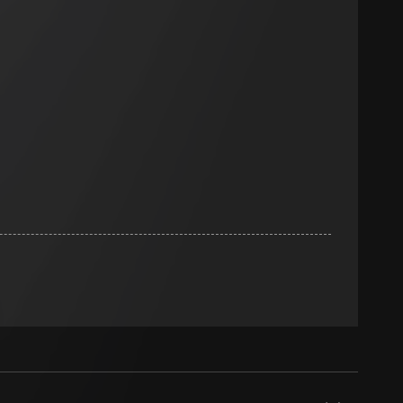
smeting
m en tijd van het
pparaat
n taken
opie aan te vragen
opie aan te vragen
tie en services
smeting
m en tijd van het