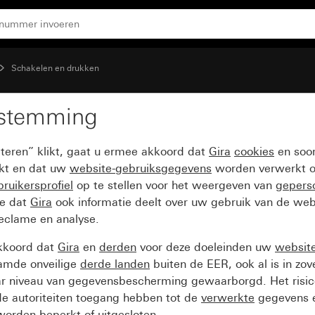
Schakelen en drukken
estemming
pteren” klikt, gaat u ermee akkoord dat
Gira
cookies
en soor
ikt en dat uw
website-gebruiksgegevens
worden verwerkt o
ruikersprofiel
op te stellen voor het weergeven van
gepers
ee dat
Gira
ook informatie deelt over uw gebruik van de web
reclame en analyse.
kkoord dat
Gira
en
derden
voor deze doeleinden uw
websit
amde onveilige
derde landen
buiten de EER, ook al is in zo
ar niveau van gegevensbescherming gewaarborgd. Het risic
e autoriteiten toegang hebben tot de
verwerkte
gegevens e
orden beperkt of uitgesloten.