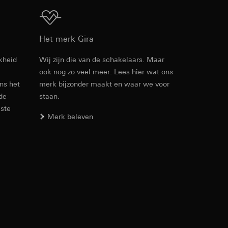
Download
Het merk Gira
kheid
Wij zijn die van de schakelaars. Maar
den. Met betrekking
ook nog zo veel meer. Lees hier wat ons
Artikelnr. 3295 03
ij naar hun
ens het
merk bijzonder maakt en waar we voor
opie aan te vragen
 de
staan.
PDF
, 119.18 KB
este
Merk beleven
smeting. Google Ads
 media platforms, in
Download
n soort
s te meten.
ina bewegen. We
m en tijd van het