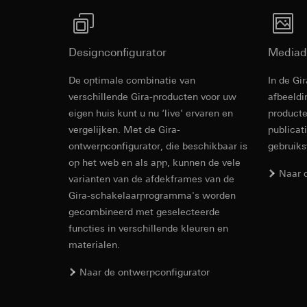
internetadres o
Latere verwerkin
Rechtsgrondslag en
Ontvanger:
Gebruik van de d
Designconfigurator
Interne afdeling
Mediad
Latere verwerkin
LinkedIn Irelan
Ontvanger:
Vimeo, 
De optimale combinatie van
In de Gi
Overdracht aan der
Gira Rocker,
Overdracht aan der
verschillende Gira-producten voor uw
afbeeldi
tot het doorgeven 
Derde land: VS
eigen huis kunt u nu ‘live’ ervaren en
producte
privacyverklaring: 
Passendheidsbesl
vergelijken. Met de Gira-
publicat
Levensduur van de 
Life cycle assess
via contactgegev
ontwerpconfigurator, die beschikbaar is
gebruik
Levensduur van de 
Google Ads (
op het web en als app, kunnen de vele
Naar 
varianten van de afdekframes van de
Gegevensverwerkin
Hotjar
Gira-schakelaarprogramma's worden
gebruikt gegevens o
Gegevensverwerkin
gecombineerd met geselecteerde
zoekresultaten en 
warmtebeeld maken.
Categorieën van p
functies in verschillende kleuren en
zien waar ze klikke
bezoek, apparaatinf
materialen.
Categorieën van p
Rechtsgrondslag en
Rechtsgrondslag en
Naar de ontwerpconfigurator
Gebruik van de d
Gebruik van de d
Latere verwerkin
Latere verwerkin