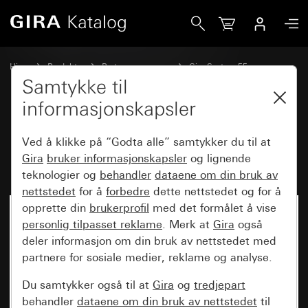
Gira Hotellkortbryter 10 A 250 V~ Lukker 1-polet med N-k
Hjem
Produkter
Bryterprogrammer
Gira System 55
Kobling og trykking
Samtykke til
informasjonskapsler
Hotellkortbryter 10 A 250 V~
Ved å klikke på “Godta alle” samtykker du til at
Lukker 1-polet med N-klemme
Gira
bruker informasjonskapsler
og lignende
teknologier og
behandler
dataene om din bruk av
nettstedet
for å
forbedre
dette nettstedet og for å
opprette din
brukerprofil
med det formålet å vise
personlig tilpasset reklame
. Merk at
Gira
også
deler informasjon om din bruk av nettstedet med
partnere for sosiale medier, reklame og analyse.
Du samtykker også til at
Gira
og
tredjepart
behandler
dataene om din bruk av nettstedet
til