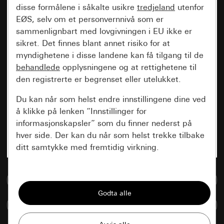
disse formålene i såkalte usikre
tredjeland
utenfor
EØS, selv om et personvernnivå som er
sammenlignbart med lovgivningen i EU ikke er
sikret. Det finnes blant annet risiko for at
myndighetene i disse landene kan få tilgang til de
behandlede
opplysningene og at rettighetene til
den registrerte er begrenset eller utelukket.
Du kan når som helst endre innstillingene dine ved
å klikke på lenken “Innstillinger for
informasjonskapsler” som du finner nederst på
hver side. Der kan du når som helst trekke tilbake
ditt samtykke med fremtidig virkning.
Vesentlige
Til mediadatabase
Alle informasjonskapslene vi trenger for å
kunne vise deg siden.
Sammenlign artikkel