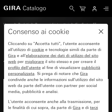
Gira Interruttore keycard d&apos;albergo 10 A 250 V~ Cont
Home
Prodotti
Programmi di interruttori
Gira System 55
Comando a interruttore e a pulsante
Consenso ai cookie
Cliccando su "Accetta tutti", l'utente acconsente
Interruttore keycard d'albergo 10
all'utilizzo di
cookie
e tecnologie simili da parte di
Gira
e all'
elaborazione dei
dati di utilizzo del sito
A 250 V~ Contatto di chiusura a
web
per
migliorare
il sito stesso e per creare il
1 polo con morsetto N
profilo dell'utente
al fine di visualizzare
pubblicità
personalizzata
. Si prega di notare che
Gira
condivide anche le informazioni sull'utilizzo del sito
web da parte dell'utente con partner per social
media, pubblicità e analisi.
L'utente acconsente anche alla trasmissione, per
le finalità di cui sopra, da parte di
Gira
e di
terzi