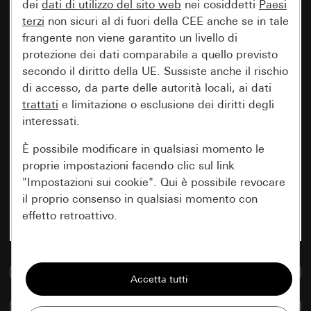
dei
dati di utilizzo del sito web
nei cosiddetti
Paesi
terzi
non sicuri al di fuori della CEE anche se in tale
frangente non viene garantito un livello di
protezione dei dati comparabile a quello previsto
secondo il diritto della UE. Sussiste anche il rischio
di accesso, da parte delle autorità locali, ai dati
trattati
e limitazione o esclusione dei diritti degli
interessati.
È possibile modificare in qualsiasi momento le
proprie impostazioni facendo clic sul link
"Impostazioni sui cookie". Qui è possibile revocare
il proprio consenso in qualsiasi momento con
effetto retroattivo.
Essenziali
Vai alla banca dati multimediale
Tutti i cookie necessari per poter mostrare la
pagina.
Confronta articoli