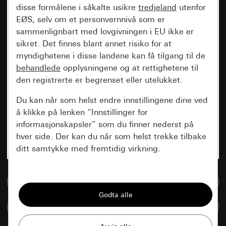
disse formålene i såkalte usikre
tredjeland
utenfor
EØS, selv om et personvernnivå som er
sammenlignbart med lovgivningen i EU ikke er
sikret. Det finnes blant annet risiko for at
myndighetene i disse landene kan få tilgang til de
behandlede
opplysningene og at rettighetene til
den registrerte er begrenset eller utelukket.
Du kan når som helst endre innstillingene dine ved
å klikke på lenken “Innstillinger for
informasjonskapsler” som du finner nederst på
hver side. Der kan du når som helst trekke tilbake
ditt samtykke med fremtidig virkning.
Vesentlige
Til mediadatabase
Alle informasjonskapslene vi trenger for å
kunne vise deg siden.
Sammenlign artikkel