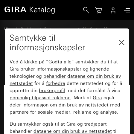
Gira Monteringsramme med klapplokk System 55
Hjem
Produkter
Bryterprogrammer
Gira System 55
Kommunikasjonsteknikk tilbehør
Samtykke til
informasjonskapsler
Monteringsramme med
Ved å klikke på “Godta alle” samtykker du til at
klapplokk System 55
Gira
bruker informasjonskapsler
og lignende
teknologier og
behandler
dataene om din bruk av
nettstedet
for å
forbedre
dette nettstedet og for å
opprette din
brukerprofil
med det formålet å vise
personlig tilpasset reklame
. Merk at
Gira
også
deler informasjon om din bruk av nettstedet med
partnere for sosiale medier, reklame og analyse.
Du samtykker også til at
Gira
og
tredjepart
behandler
dataene om din bruk av nettstedet
til