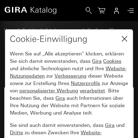
Gira Montagerahmen mit Klappdeckel System 55
Home
Produkte
Schalterprogramme
Gira System 55
Kommunikationstechnik Zubehör
Cookie-Einwilligung
Wenn Sie auf „Alle akzeptieren“ klicken, erklären
Montagerahmen mit Klappdeckel
Sie sich damit einverstanden, dass
Gira
Cookies
und ähnliche Technologien nutzt und Ihre
Website-
System 55
Nutzungsdaten
zur
Verbesserung
dieser Website
sowie zur Erstellung Ihres
Nutzerprofils
zur Anzeige
von
personalisierter Werbung
verarbeitet
. Bitte
beachten Sie, dass
Gira
auch Informationen über
Ihre Nutzung der Website mit Partnern für soziale
Medien, Werbung und Analyse teilt.
Sie sind auch damit einverstanden, dass
Gira
und
Dritte
zu diesen Zwecken Ihre
Website-