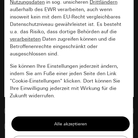
Nutzungsdaten
in sog. unsicheren
Drittländern
außerhalb des EWR verarbeiten, auch wenn
insoweit kein mit dem EU-Recht vergleichbares
Datenschutzniveau gewährleistet ist. Es besteht
u.a. das Risiko, dass dortige Behörden auf die
verarbeiteten
Daten zugreifen können und die
Betroffenenrechte eingeschränkt oder
ausgeschlossen sind.
Sie können Ihre Einstellungen jederzeit ändern,
indem Sie am Fuße einer jeden Seite den Link
"Cookie-Einstellungen" klicken. Dort können Sie
Ihre Einwilligung jederzeit mit Wirkung für die
Zukunft widerrufen.
Zur Mediadatenbank
Essenziell
Alle Cookies, die wir benötigen um Ihnen die
Artikel vergleichen
Seite anzeigen zu können.