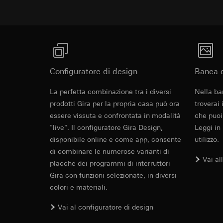
informazioni sull'ap
Categorie di dati pe
Base giuridica e int
Base giuridica e int
Utilizzo del serv
Utilizzo del serv
telecomunicazion
telecomunicazion
Trattamento succe
Trattamento succe
Destinatari:
Destinatari:
Configuratore di design
Reparti interni,
Banca d
Reparti interni,
Google Ireland L
Hotjar Ltd.
La perfetta combinazione tra i diversi
Nella ba
Per informazioni 
prodotti Gira per la propria casa può ora
https://business.
troverai
Trasferimento verso
essere vissuta e confrontata in modalità
che puoi
Durata dei cookie:
Trasferimento verso
"live". Il configuratore Gira Design,
Leggi in
Paese terzo: US
YouTube
disponibile online e come app, consente
utilizzo.
Decisione di ade
di combinare le numerose varianti di
richiedere in bas
Finalità del trattam
Vai al
placche dei programmi di interruttori
Durata dei cookie:
Categorie di dati pe
Gira con funzioni selezionate, in diversi
Base giuridica e int
colori e materiali.
Pixel di TikT
Utilizzo del serv
telecomunicazion
Finalità del trattam
Vai al configuratore di design
Trattamento succe
Valutazione dell