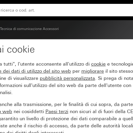
55
Tecnica di comunicazione Accessori
i cookie
con coperchio a cernie
tutti", l'utente acconsente all'utilizzo di
cookie
e tecnologie
e dei
dati di utilizzo del sito web
per
migliorare
il sito stesso
ine di visualizzare
pubblicità personalizzata
. Si prega di no
ormazioni sull'utilizzo del sito web da parte dell'utente con
alisi.
nche alla trasmissione, per le finalità di cui sopra, da part
to web
nei cosiddetti
Paesi terzi
non sicuri al di fuori della C
arantito un livello di protezione dei dati comparabile a quel
iste anche il rischio di accesso, da parte delle autorità locali
e dei diritti degli interessati.