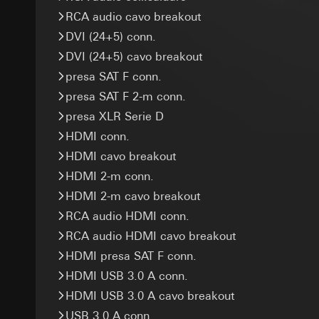
campagne
RCA audio cavo breakout
Base giuridica e int
Token XSRF
Categorie di dati pe
Utilizzo del serv
DVI (24+5) conn.
informazioni sull'ap
telecomunicazion
Finalità del trattam
DVI (24+5) cavo breakout
Base giuridica e int
Trattamento succe
Categorie di dati pe
presa SAT F conn.
Utilizzo del serv
Base giuridica e int
Destinatari:
telecomunicazion
presa SAT F 2-m conn.
Destinatari:
Reparti
Reparti interni,
Trattamento succe
presa XLR Serie D
Trasferimento verso
Google Ireland L
Destinatari:
Durata dei cookie:
Per informazioni 
HDMI conn.
Reparti interni,
https://business.
HDMI cavo breakout
Meta Platforms I
GIRA_zg
Trasferimento verso
HDMI 2-m conn.
Trasferimento verso
Paese terzo: US
Finalità del trattam
HDMI 2-m cavo breakout
Paese terzo: US
Decisione di ade
informazioni e servi
RCA audio HDMI conn.
Decisione di ade
richiedere in bas
Categorie di dati pe
richiedere in bas
(committente/utente 
RCA audio HDMI cavo breakout
Durata dei cookie:
Base giuridica e int
Durata dei cookie:
HDMI presa SAT F conn.
Utilizzo del serv
Google Tag 
HDMI USB 3.0 A conn.
telecomunicazion
Tag di Pinter
Finalità del trattam
HDMI USB 3.0 A cavo breakout
Art. 6 par. 1 lett
Finalità del trattam
Categorie di dati pe
Interessi legitti
USB 3.0 A conn.