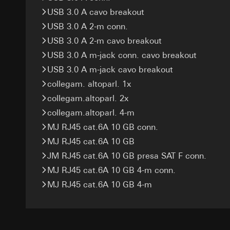
campagne
Base giuridica e int
Destinatari:
Reparti
USB 3.0 A cavo breakout
Categorie di dati pe
Utilizzo del serv
Trasferimento verso
informazioni sull'ap
USB 3.0 A 2-m conn.
telecomunicazion
Durata dei cookie:
Base giuridica e int
Trattamento succe
USB 3.0 A 2-m cavo breakout
Utilizzo del serv
Destinatari:
USB 3.0 A m-jack conn. cavo breakout
telecomunicazion
Reparti interni,
USB 3.0 A m-jack cavo breakout
Trattamento succe
Google Ireland L
collegam. altoparl. 1x
Destinatari:
Per informazioni 
Reparti interni,
collegam.altoparl. 2x
https://business.
Pinterest, Inc. (
collegam.altoparl. 4-m
Trasferimento verso
Trasferimento verso
MJ RJ45 cat.6A 10 GB conn.
Paese terzo: US
Paese terzo: US
Decisione di ade
MJ RJ45 cat.6A 10 GB
Decisione di ade
richiedere in bas
JM RJ45 cat.6A 10 GB presa SAT F conn.
richiedere in bas
Durata dei cookie:
MJ RJ45 cat.6A 10 GB 4-m conn.
Durata dei cookie:
MJ RJ45 cat.6A 10 GB 4-m
Vimeo
LinkedIn Ins
Finalità del trattam
Finalità del trattam
Categorie di dati pe
di inserzioni pubbli
Sito del cliente 