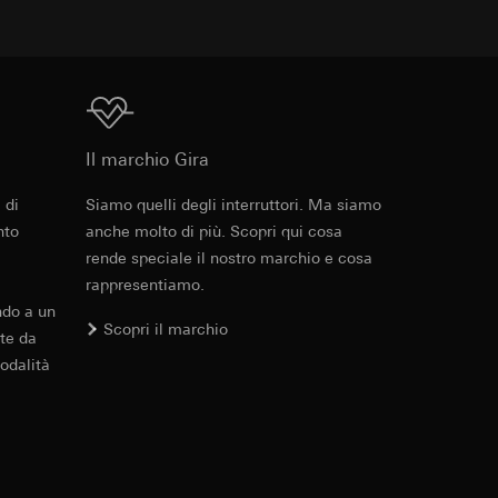
 delle
 delle
Download
sioni
Il marchio Gira
sioni
 di
Siamo quelli degli interruttori. Ma siamo
nto
anche molto di più. Scopri qui cosa
rende speciale il nostro marchio e cosa
rappresentiamo.
ndo a un
andard, copia da
Scopri il marchio
a GDPR
te da
odalità
 delle
bblicitarie