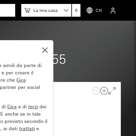
La mia casa
0
CH
ra System 55
 simili da parte di
 e per creare il
tare che
Gira
 partner per social
e di
Gira
e di
terzi
dei
EE anche se in tale
lo previsto secondo il
, ai dati
trattati
e