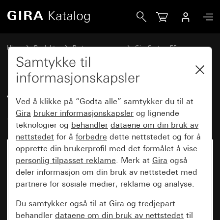
Gira Vippesett dobbelt Plus skrivbar System 55
Hjem
Produkter
Bryterprogrammer
Gira System 55
Vippesett for bussystemer
Samtykke til
informasjonskapsler
Vippesett dobbelt Plus skrivbar
Ved å klikke på “Godta alle” samtykker du til at
System 55
Gira
bruker informasjonskapsler
og lignende
teknologier og
behandler
dataene om din bruk av
nettstedet
for å
forbedre
dette nettstedet og for å
opprette din
brukerprofil
med det formålet å vise
personlig tilpasset reklame
. Merk at
Gira
også
deler informasjon om din bruk av nettstedet med
partnere for sosiale medier, reklame og analyse.
Du samtykker også til at
Gira
og
tredjepart
behandler
dataene om din bruk av nettstedet
til