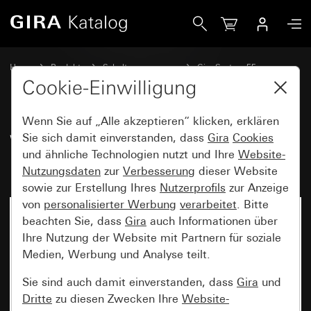
Gira Wippenset 2fach Plus beschreibbar System 55
Home
Produkte
Schalterprogramme
Gira System 55
Wippensets für Bussysteme
Cookie-Einwilligung
Wenn Sie auf „Alle akzeptieren“ klicken, erklären
Wippenset 2fach Plus
Sie sich damit einverstanden, dass
Gira
Cookies
und ähnliche Technologien nutzt und Ihre
Website-
beschreibbar System 55
Nutzungsdaten
zur
Verbesserung
dieser Website
sowie zur Erstellung Ihres
Nutzerprofils
zur Anzeige
von
personalisierter Werbung
verarbeitet
. Bitte
beachten Sie, dass
Gira
auch Informationen über
Ihre Nutzung der Website mit Partnern für soziale
Medien, Werbung und Analyse teilt.
Sie sind auch damit einverstanden, dass
Gira
und
Dritte
zu diesen Zwecken Ihre
Website-