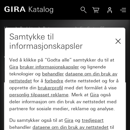
Gira Vippesett dobbelt (1+1) skrivbar System 55
Hjem
Produkter
Bryterprogrammer
Gira System 55
Vippesett for bussystemer
Samtykke til
informasjonskapsler
Vippesett dobbelt (1+1) skrivbar
Ved å klikke på “Godta alle” samtykker du til at
System 55
Gira
bruker informasjonskapsler
og lignende
teknologier og
behandler
dataene om din bruk av
nettstedet
for å
forbedre
dette nettstedet og for å
opprette din
brukerprofil
med det formålet å vise
personlig tilpasset reklame
. Merk at
Gira
også
deler informasjon om din bruk av nettstedet med
partnere for sosiale medier, reklame og analyse.
Du samtykker også til at
Gira
og
tredjepart
behandler
dataene om din bruk av nettstedet
til