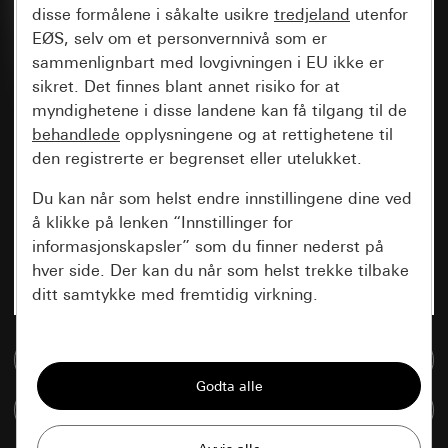
disse formålene i såkalte usikre
tredjeland
utenfor
EØS, selv om et personvernnivå som er
sammenlignbart med lovgivningen i EU ikke er
sikret. Det finnes blant annet risiko for at
myndighetene i disse landene kan få tilgang til de
behandlede
opplysningene og at rettighetene til
den registrerte er begrenset eller utelukket.
Du kan når som helst endre innstillingene dine ved
å klikke på lenken “Innstillinger for
informasjonskapsler” som du finner nederst på
hver side. Der kan du når som helst trekke tilbake
ditt samtykke med fremtidig virkning.
Vesentlige
Til mediadatabase
Alle informasjonskapslene vi trenger for å
kunne vise deg siden.
Sammenlign artikkel