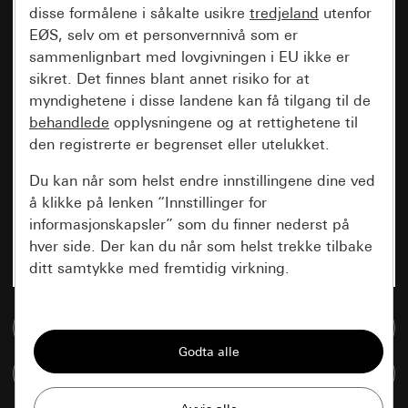
disse formålene i såkalte usikre
tredjeland
utenfor
EØS, selv om et personvernnivå som er
sammenlignbart med lovgivningen i EU ikke er
sikret. Det finnes blant annet risiko for at
myndighetene i disse landene kan få tilgang til de
behandlede
opplysningene og at rettighetene til
den registrerte er begrenset eller utelukket.
Du kan når som helst endre innstillingene dine ved
å klikke på lenken “Innstillinger for
informasjonskapsler” som du finner nederst på
hver side. Der kan du når som helst trekke tilbake
ditt samtykke med fremtidig virkning.
Vesentlige
Til mediadatabase
Alle informasjonskapslene vi trenger for å
kunne vise deg siden.
Sammenlign artikkel