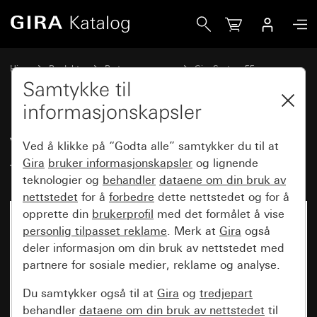
Gira Vippesett 4-dobbelt (1+3) med tekstfelt System 55
Hjem
Produkter
Bryterprogrammer
Gira System 55
Vippesett for bussystemer
Samtykke til
informasjonskapsler
Vippesett 4-dobbelt (1+3) med
Ved å klikke på “Godta alle” samtykker du til at
tekstfelt System 55
Gira
bruker informasjonskapsler
og lignende
teknologier og
behandler
dataene om din bruk av
nettstedet
for å
forbedre
dette nettstedet og for å
opprette din
brukerprofil
med det formålet å vise
personlig tilpasset reklame
. Merk at
Gira
også
deler informasjon om din bruk av nettstedet med
partnere for sosiale medier, reklame og analyse.
Du samtykker også til at
Gira
og
tredjepart
behandler
dataene om din bruk av nettstedet
til