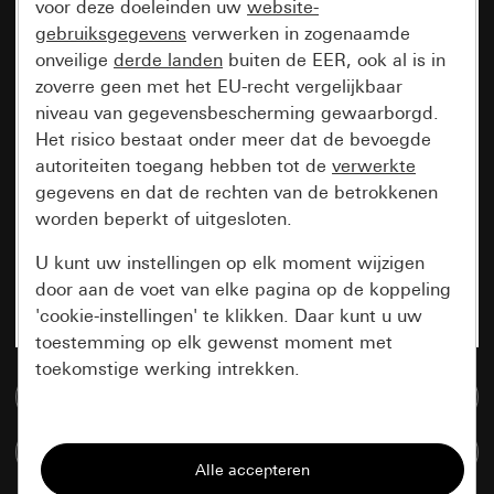
voor deze doeleinden uw
website-
gebruiksgegevens
verwerken in zogenaamde
onveilige
derde landen
buiten de EER, ook al is in
zoverre geen met het EU-recht vergelijkbaar
niveau van gegevensbescherming gewaarborgd.
Het risico bestaat onder meer dat de bevoegde
autoriteiten toegang hebben tot de
verwerkte
gegevens en dat de rechten van de betrokkenen
worden beperkt of uitgesloten.
U kunt uw instellingen op elk moment wijzigen
door aan de voet van elke pagina op de koppeling
'cookie-instellingen' te klikken. Daar kunt u uw
toestemming op elk gewenst moment met
toekomstige werking intrekken.
Naar de mediadatabase
Essentieel
Artikelen verglijken
Alle cookies die wij nodig hebben om de
pagina te kunnen weergeven.