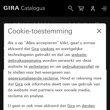
Gira Wippenset 4-voudig (1+3) met tekstkader System 55
Home
Producten
Schakelaarprogramma’s
Gira System 55
Wippensets voor bussystemen
Cookie-toestemming
Als u op “Alles accepteren” klikt, gaat u ermee
Wippenset 4-voudig (1+3) met
akkoord dat
Gira
cookies
en soortgelijke
technologieën gebruikt en dat uw
website-
tekstkader System 55
gebruiksgegevens
worden verwerkt om deze
website te
verbeteren
en uw
gebruikersprofiel
op
te stellen voor het weergeven van
gepersonaliseerde reclame.
Houd er rekening mee
dat
Gira
ook informatie deelt over uw gebruik van
de website met partners voor sociale media,
reclame en analyse.
U gaat er ook mee akkoord dat
Gira
en
derden