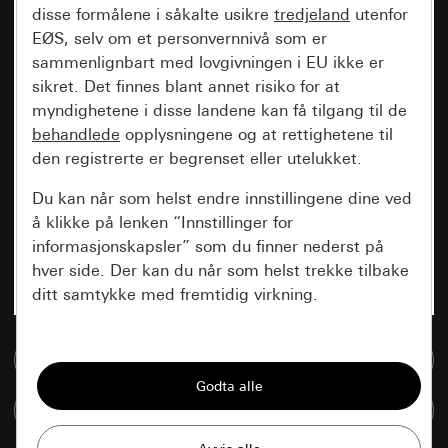
disse formålene i såkalte usikre
tredjeland
utenfor
EØS, selv om et personvernnivå som er
sammenlignbart med lovgivningen i EU ikke er
sikret. Det finnes blant annet risiko for at
myndighetene i disse landene kan få tilgang til de
behandlede
opplysningene og at rettighetene til
den registrerte er begrenset eller utelukket.
Du kan når som helst endre innstillingene dine ved
å klikke på lenken “Innstillinger for
informasjonskapsler” som du finner nederst på
hver side. Der kan du når som helst trekke tilbake
ditt samtykke med fremtidig virkning.
Vesentlige
Til mediadatabase
Alle informasjonskapslene vi trenger for å
kunne vise deg siden.
Sammenlign artikkel