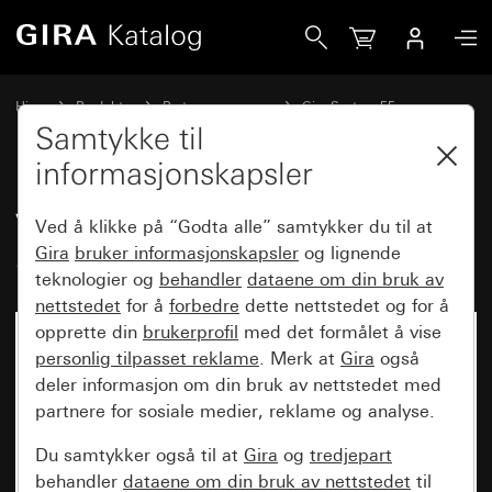
Gira Vippesett enkelt med tekstfelt System 55
Hjem
Produkter
Bryterprogrammer
Gira System 55
Vippesett for bussystemer
Samtykke til
informasjonskapsler
Vippesett enkelt med tekstfelt
Ved å klikke på “Godta alle” samtykker du til at
System 55
Gira
bruker informasjonskapsler
og lignende
teknologier og
behandler
dataene om din bruk av
nettstedet
for å
forbedre
dette nettstedet og for å
opprette din
brukerprofil
med det formålet å vise
personlig tilpasset reklame
. Merk at
Gira
også
deler informasjon om din bruk av nettstedet med
partnere for sosiale medier, reklame og analyse.
Du samtykker også til at
Gira
og
tredjepart
behandler
dataene om din bruk av nettstedet
til