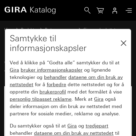
Gira Gammelt - Vippe for trykknappkontrollbryter
Hjem
Produkter
Bryterprogrammer
Gira vannbeskyttet
Vannbeskyttet innfelt IP44 Gira TX_44
Samtykke til
informasjonskapsler
Gammelt - Vippe for
Ved å klikke på “Godta alle” samtykker du til at
trykknappkontrollbryter
Gira
bruker informasjonskapsler
og lignende
teknologier og
behandler
dataene om din bruk av
nettstedet
for å
forbedre
dette nettstedet og for å
opprette din
brukerprofil
med det formålet å vise
personlig tilpasset reklame
. Merk at
Gira
også
deler informasjon om din bruk av nettstedet med
partnere for sosiale medier, reklame og analyse.
Du samtykker også til at
Gira
og
tredjepart
behandler
dataene om din bruk av nettstedet
til