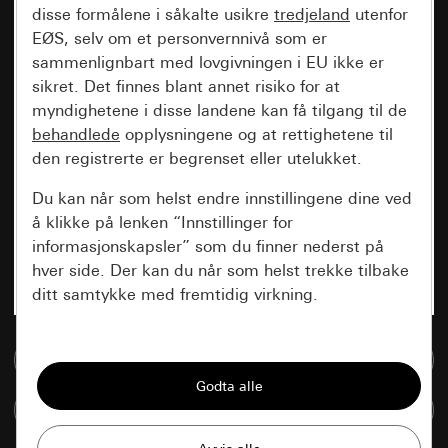
disse formålene i såkalte usikre
tredjeland
utenfor
EØS, selv om et personvernnivå som er
sammenlignbart med lovgivningen i EU ikke er
sikret. Det finnes blant annet risiko for at
myndighetene i disse landene kan få tilgang til de
behandlede
opplysningene og at rettighetene til
den registrerte er begrenset eller utelukket.
Du kan når som helst endre innstillingene dine ved
å klikke på lenken “Innstillinger for
informasjonskapsler” som du finner nederst på
hver side. Der kan du når som helst trekke tilbake
ditt samtykke med fremtidig virkning.
Vesentlige
Til mediadatabase
Alle informasjonskapslene vi trenger for å
kunne vise deg siden.
Sammenlign artikkel