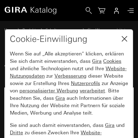
Gira Alt - Wippe für Tast-Kontrollschalter
Home
Produkte
Schalterprogramme
Gira Wassergeschützt
Wassergeschützt Unterputz IP44 Gira TX_44
Cookie-Einwilligung
Wenn Sie auf „Alle akzeptieren“ klicken, erklären
Alt - Wippe für Tast-
Sie sich damit einverstanden, dass
Gira
Cookies
und ähnliche Technologien nutzt und Ihre
Website-
Kontrollschalter
Nutzungsdaten
zur
Verbesserung
dieser Website
sowie zur Erstellung Ihres
Nutzerprofils
zur Anzeige
von
personalisierter Werbung
verarbeitet
. Bitte
beachten Sie, dass
Gira
auch Informationen über
Ihre Nutzung der Website mit Partnern für soziale
Medien, Werbung und Analyse teilt.
Sie sind auch damit einverstanden, dass
Gira
und
Dritte
zu diesen Zwecken Ihre
Website-