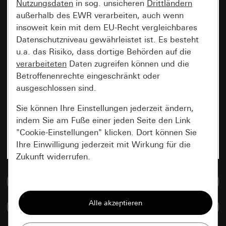
Nutzungsdaten
in sog. unsicheren
Drittländern
außerhalb des EWR verarbeiten, auch wenn
insoweit kein mit dem EU-Recht vergleichbares
Datenschutzniveau gewährleistet ist. Es besteht
u.a. das Risiko, dass dortige Behörden auf die
verarbeiteten
Daten zugreifen können und die
Betroffenenrechte eingeschränkt oder
ausgeschlossen sind.
Sie können Ihre Einstellungen jederzeit ändern,
indem Sie am Fuße einer jeden Seite den Link
"Cookie-Einstellungen" klicken. Dort können Sie
Ihre Einwilligung jederzeit mit Wirkung für die
Zukunft widerrufen.
Zur Mediadatenbank
Essenziell
Alle Cookies, die wir benötigen um Ihnen die
Artikel vergleichen
Seite anzeigen zu können.