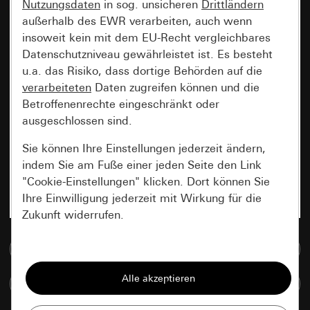
Nutzungsdaten
in sog. unsicheren
Drittländern
außerhalb des EWR verarbeiten, auch wenn
insoweit kein mit dem EU-Recht vergleichbares
Datenschutzniveau gewährleistet ist. Es besteht
u.a. das Risiko, dass dortige Behörden auf die
verarbeiteten
Daten zugreifen können und die
Betroffenenrechte eingeschränkt oder
ausgeschlossen sind.
Sie können Ihre Einstellungen jederzeit ändern,
indem Sie am Fuße einer jeden Seite den Link
"Cookie-Einstellungen" klicken. Dort können Sie
Ihre Einwilligung jederzeit mit Wirkung für die
Zukunft widerrufen.
Zur Mediadatenbank
Essenziell
Alle Cookies, die wir benötigen um Ihnen die
Artikel vergleichen
Seite anzeigen zu können.