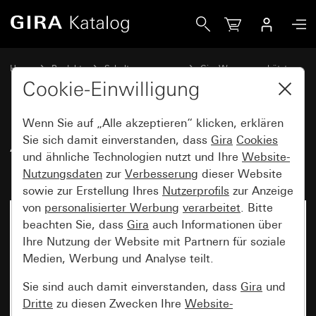
Gira Alt - Wippe für Tast-Kontrollschalter
Home
Produkte
Schalterprogramme
Gira Wassergeschützt
Wassergeschützt Unterputz IP44 Gira TX_44
Cookie-Einwilligung
Wenn Sie auf „Alle akzeptieren“ klicken, erklären
Alt - Wippe für Tast-
Sie sich damit einverstanden, dass
Gira
Cookies
und ähnliche Technologien nutzt und Ihre
Website-
Kontrollschalter
Nutzungsdaten
zur
Verbesserung
dieser Website
sowie zur Erstellung Ihres
Nutzerprofils
zur Anzeige
von
personalisierter Werbung
verarbeitet
. Bitte
beachten Sie, dass
Gira
auch Informationen über
Ihre Nutzung der Website mit Partnern für soziale
Medien, Werbung und Analyse teilt.
Sie sind auch damit einverstanden, dass
Gira
und
Dritte
zu diesen Zwecken Ihre
Website-