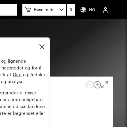
Huset mitt
0
NO
og lignende
 nettstedet og for å
erk at
Gira
også deler
 og analyse.
ettstedet
til disse
m er sammenlignbart
hetene i disse landene
rte er begrenset eller