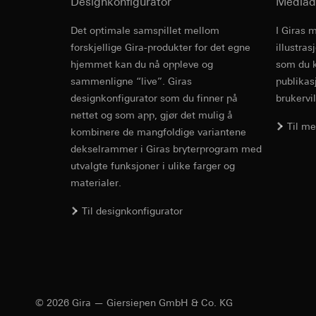
Designkonfigurator
Mediad
Formål med behandl
Kategorier for pers
til plassering av må
Privatkundeside:
Det optimale samspillet mellom
I Giras 
Kategorier for pers
utført av bruker
Revit Fil fo
forskjellige Gira-produkter for det egne
illustra
Rettslig grunnlag og
Forretningskunde
hjemmet kan du nå oppleve og
som du k
Bruk av tjeneste
musbevegelser ut
sammenligne “live”. Giras
telemedier)
publikas
internettadresse
Senere behandlin
designkonfigurator som du finner på
brukervil
Rettslig grunnlag og
nettet og som app, gjør det mulig å
Mottaker:
Bruk av tjeneste
Til m
kombinere de mangfoldige variantene
Interne avdeling
telemedier)
dekselrammer i Giras bryterprogram med
LinkedIn Irelan
Senere behandlin
utvalgte funksjoner i ulike farger og
Overføring til tredj
Mottaker:
Vimeo, 
materialer.
overføring av person
Overføring til tredj
personvernerklæring
Tredjeland: USA
IFC Fil for 
Til designkonfigurator
Informasjonskapsel
Avgjørelse om ti
bestilles ved hen
Google Ads (
personvernforor
Informasjonskapsel
Formål med behandl
kampanjer. Google A
søkeresultater og a
Hotjar
© 2026 Gira — Giersiepen GmbH & Co. KG