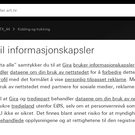
 TX_44
Kobling og trykking
il informasjonskapsler
tekstfelt
ta alle” samtykker du til at
Gira
bruker informasjonskapsler
dler
dataene om din bruk av nettstedet
for å
forbedre
dette
ofil
med det formålet å vise
personlig tilpasset reklame
. M
ruk av nettstedet med partnere for sosiale medier, reklame
l at
Gira
og
tredjepart
behandler
dataene om din bruk av n
sikre
tredjeland
utenfor EØS, selv om et personvernnivå so
 ikke er sikret. Det finnes blant annet risiko for at myndig
ehandlede
opplysningene og at rettighetene til den registre