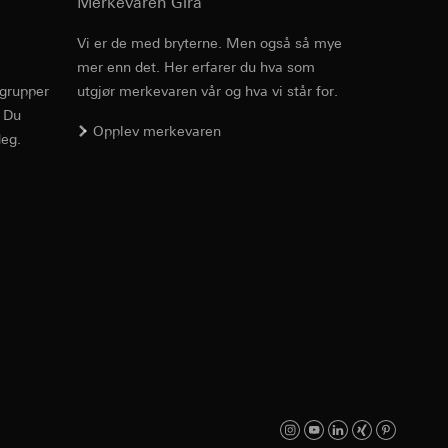
Merkevaren Gira
enne informasjonen
edet, musbevegelser
Vi er de med bryterne. Men også så mye
r-URL og tidsstempel
mer enn det. Her erfarer du hva som
Art.nr. 067666
ttstedet,
rgrupper
utgjør merkevaren vår og hva vi står for.
mmunikasjon og
ettstedet,
. Du
RFA
, 340 KB
Opplev merkevaren
ernforordningen
eg.
mmunikasjon og
ernforordningen
Nedlasting
hensyn til
Art.nr. 067666
suler, kopi kan
av a i
IFC
, 22.92 KB
v effekten av
e medier, i
jer.