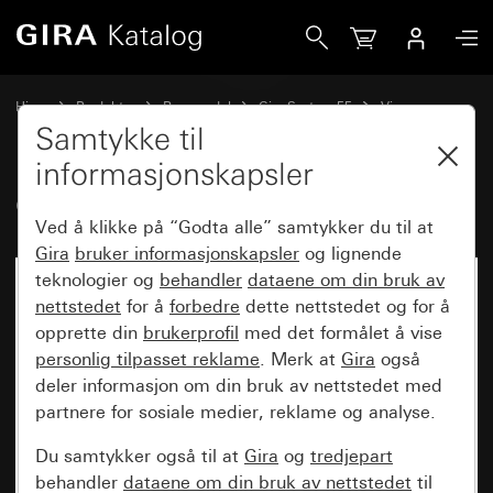
Gira Gammalt - Vippe
Hjem
Produkter
Reservedel
Gira System 55
Vipper
Samtykke til
informasjonskapsler
Gammalt - Vippe
Ved å klikke på “Godta alle” samtykker du til at
Gira
bruker informasjonskapsler
og lignende
teknologier og
behandler
dataene om din bruk av
nettstedet
for å
forbedre
dette nettstedet og for å
opprette din
brukerprofil
med det formålet å vise
personlig tilpasset reklame
. Merk at
Gira
også
deler informasjon om din bruk av nettstedet med
partnere for sosiale medier, reklame og analyse.
Du samtykker også til at
Gira
og
tredjepart
behandler
dataene om din bruk av nettstedet
til