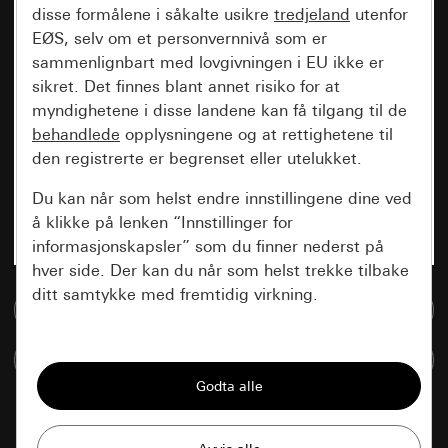
disse formålene i såkalte usikre
tredjeland
utenfor
EØS, selv om et personvernnivå som er
sammenlignbart med lovgivningen i EU ikke er
sikret. Det finnes blant annet risiko for at
myndighetene i disse landene kan få tilgang til de
behandlede
opplysningene og at rettighetene til
den registrerte er begrenset eller utelukket.
Du kan når som helst endre innstillingene dine ved
å klikke på lenken “Innstillinger for
informasjonskapsler” som du finner nederst på
hver side. Der kan du når som helst trekke tilbake
ditt samtykke med fremtidig virkning.
Til mediadatabase
Vesentlige
Sammenlign artikkel
Alle informasjonskapslene vi trenger for å
kunne vise deg siden.