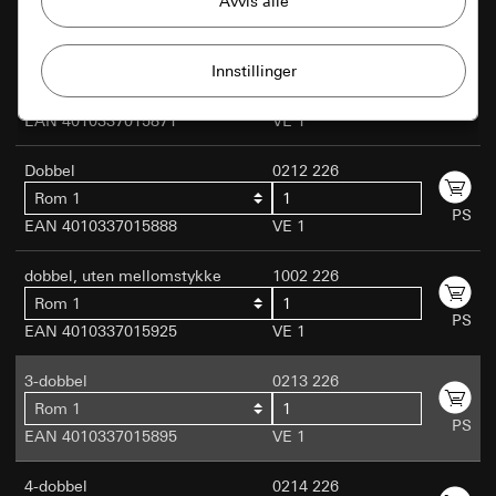
Gira-økt
Forbedring av nettstedet vårt og
tilbudene våre
Formål med behandlingen av opplysninger:
Enkel
0211 226
Privatkundeside: Bruk av alle øktbaserte
Bruk av informasjonskapsler og lignende
funksjoner på siden
Rom 1
teknologier for å forbedre nettstedet vårt og
PS
Forretningskundeside: Autentisering,
EAN 4010337015871
VE 1
tilbudene våre.
preferanser og mellomlagring av
brukerinndata
Dobbel
0212 226
Matomo
Markedsføring
Kategorier for personopplysninger:
Rom 1
PS
Privatkundeside: IP-adresse, øktens varighet,
Formål med behandlingen av
EAN 4010337015888
VE 1
For å kunne fastslå interessene dine og for å
benyttet nettleser, enhet
opplysninger:
Statistisk analyse av bruken av
kunne vise deg produkter som er tilpasset
nettsiden
Forretningskundeside: Forhåndsinnstillinger
dobbel, uten mellomstykke
1002 226
deg.
og preferanser. Omfatter også navn, adresse
Kategorier for personopplysninger:
IP-adresse
Rom 1
og e-post hvis et kontaktskjema fylles ut. (For
(anonymisert/forkortet), den besøkendes
PS
EAN 4010337015925
VE 1
gjenbruk hvis flere skjemaer fylles ut under
doubleclick.net
omtrentlige region, benyttet nettleser og
den samme økten), IP-adresse (anonymisert)
programtillegg, språkinnstilling i nettleseren,
Formål med behandlingen av opplysninger:
Med
tidspunkt for åpning av siden, lastingstid,
3-dobbel
0213 226
Rettslig grunnlag og eventuelt forsvar av
Doubleclick kan annonser på en nettside slås på
operativsystem, skjermstørrelse, referanse,
Rom 1
berettigede interesser:
og administreres. Når, hvor og hvor ofte de skal
tidspunkt for tidligere besøk, antall besøk
PS
EAN 4010337015895
Artikkel 6, avsnitt 1, bokstav f i
VE 1
vises, styres av operatøren via kampanjer.
Rettslig grunnlag og eventuelt forsvar av
personvernforordningen
Kategorier for personopplysninger:
IP-adresse
berettigede interesser:
Forsvar av berettigede interesser: Se formål
(anonymisert)
4-dobbel
0214 226