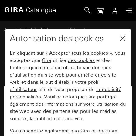
Gira Cadre de finition Gira Esprit linoléum-multiplex anthrac
Accueil
Produits
Programmes d'interrupteurs
Gira Esprit (System 55)
Cadre de finition Gira Esprit
Autorisation des cookies
En cliquant sur « Accepter tous les cookies », vous
Cadre de finition Gira Esprit
acceptez que
Gira
utilise
des cookies
et des
technologies similaires et
traite
vos
données
linoléum-multiplex anthracite
d’utilisation du site web
pour
améliorer
ce site
web et dans le but d’établir votre
profil
d’utilisateur
afin de vous proposer de
la publicité
personnalisée
. Veuillez noter que
Gira
partage
également des informations sur votre utilisation du
site web avec des partenaires pour les médias
sociaux, la publicité et l’analyse.
Vous acceptez également que
Gira
et
des tiers