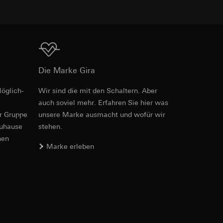
e unter
Download
Die Marke Gira
öglich­
Wir sind die mit den Schaltern. Aber
Art.-Nr. 0213226
 Kopie zu erfragen
auch soviel mehr. Erfahren Sie hier was
 Kopie zu erfragen
er Gruppe
unsere Marke aus­macht und wofür wir
RFA
, 328 KB
zuhause
stehen.
nen
Marke erleben
onen zur Schaltung
Download
uf der Website, vom
Referrer-URL sowie
site, vom Nutzer
Art.-Nr. 0213226
hs auf der