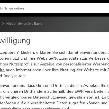
t
Abdeckrahmen Gira Esprit
willigung
sprit Linoleum-Multiple
kzeptieren“ klicken, erklären Sie sich damit einverstanden,
ogien nutzt und Ihre
Website-Nutzungsdaten
zur
Verbesser
Ihres
Nutzerprofils
zur Anzeige von
personalisierter Werbun
ira
auch Informationen über Ihre Nutzung der Website mit Pa
Analyse teilt.
einverstanden, dass
Gira
und
Dritte
zu diesen Zwecken Ihre
g. unsicheren
Drittländern
außerhalb des EWR verarbeiten, 
t vergleichbares Datenschutzniveau gewährleistet ist. Es b
 Behörden auf die
verarbeiteten
Daten zugreifen können und 
ngeschränkt oder ausgeschlossen sind.