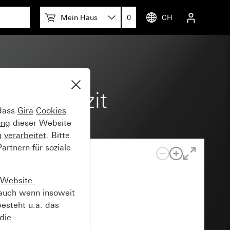
Mein Haus
0
CH
x Anthrazit
 dass
Gira
Cookies
ung
dieser Website
g
verarbeitet
. Bitte
rtnern für soziale
Website-
auch wenn insoweit
esteht u.a. das
die