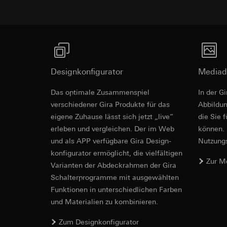
Empfänger:
interne
Rechtsgrundlage und
Drittlandübermittlu
Empfänger:
Einsatz des Dien
Lebensdauer des C
interne Abteilun
Folgeverarbeitun
Google Ireland L
Empfänger:
Informationen da
interne Abteilun
https://business.
Pinterest, Inc. (
Designkonfigurator
Mediad
Drittlandübermittlu
Drittlandübermittlu
Drittland: USA
Revit Datei 
Das optimale Zusammenspiel
In der G
Drittland: USA
Angemessenheits
verschiedener Gira Produkte für das
Ab­bild­
Angemessenheits
bei
Gira Giersi
eigene Zuhause lässt sich jetzt „live”
bei
Gira Giersi
die Sie 
Lebensdauer des C
erleben und vergleichen. Der im Web
können. 
Lebensdauer des C
und als APP verfügbare Gira Design­
Nutzungs­
Vimeo
konfigurator ermög­licht, die vielfältigen
LinkedIn Ins
Zur M
Datenverarbeitung
Vari­an­ten der Abdeck­rahmen der Gira
Datenverarbeitung
Kategorien person
Schalter­programme mit ausge­wählten
bedarfsgerechter W
Privatkundenseit
Funkti­onen in unterschiedlichen Farben
Kategorien person
Nutzer getätig
und Materialien zu kombinieren.
Zeitstempel
Geschäftskunden
IFC Datei fü
Rechtsgrundlage und
getätigte Mausb
Zum Designkonfigurator
Einsatz des Dien