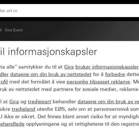
luminiumsfarget (lakkert)
Gira Event
il informasjonskapsler
ent Opak mint med me
ta alle” samtykker du til at
Gira
bruker informasjonskapsler
kkert)
dler
dataene om din bruk av nettstedet
for å
forbedre
dette
ofil
med det formålet å vise
personlig tilpasset reklame
. M
ruk av nettstedet med partnere for sosiale medier, reklame
l at
Gira
og
tredjepart
behandler
dataene om din bruk av n
sikre
tredjeland
utenfor EØS, selv om et personvernnivå so
 ikke er sikret. Det finnes blant annet risiko for at myndig
ehandlede
opplysningene og at rettighetene til den registre