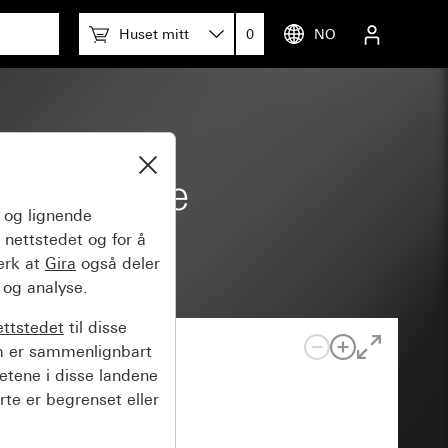
Huset mitt
0
NO
llomramme
og lignende
 nettstedet og for å
erk at
Gira
også deler
 og analyse.
ettstedet
til disse
m er sammenlignbart
hetene i disse landene
rte er begrenset eller