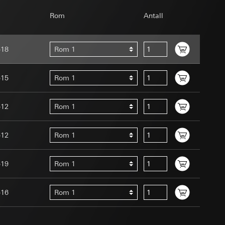
ernforordningen
Rom
Antall
mmunikasjon og
ernforordningen
518
Rom 1
515
Rom 1
512
Rom 1
Assistant-
 menneske eller et
ed en person
512
Rom 1
suler, kopi kan
edet, musbevegelser
av a i
519
Rom 1
ttstedet,
ettstedet,
516
Rom 1
mmunikasjon og
an Giras