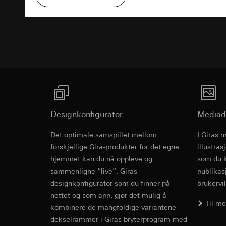
Formål med behandl
Kategorier for pers
Artikkel 6, avsni
kampanjer
Rettslig grunnlag og
Forsvar av beret
Programvare
Kategorier for pers
Bruk av tjeneste
Mottaker:
Interne 
for besøket, enhets
telemedier)
Overføring til tredj
Rettslig grunnlag og
Senere behandlin
Informasjonskapsel
Bruk av tjeneste
Mottaker:
telemedier)
Interne avdeling
Senere behandlin
Google Ireland L
Mottaker:
For informasjon
Interne avdeling
https://business.
Designkonfigurator
Mediad
Pinterest, Inc. (
Overføring til tredj
Overføring til tredj
Det optimale samspillet mellom
Tredjeland: USA
I Giras 
Revit Fil fo
Tredjeland: USA
Avgjørelse om ti
forskjellige Gira-produkter for det egne
illustra
Avgjørelse om ti
bestilles ved hen
hjemmet kan du nå oppleve og
som du k
bestilles ved hen
personvernforor
sammenligne “live”. Giras
publikas
personvernforor
Informasjonskapsel
designkonfigurator som du finner på
brukervil
Informasjonskapsel
nettet og som app, gjør det mulig å
Til m
Vimeo
kombinere de mangfoldige variantene
LinkedIn Ins
dekselrammer i Giras bryterprogram med
Formål med behandl