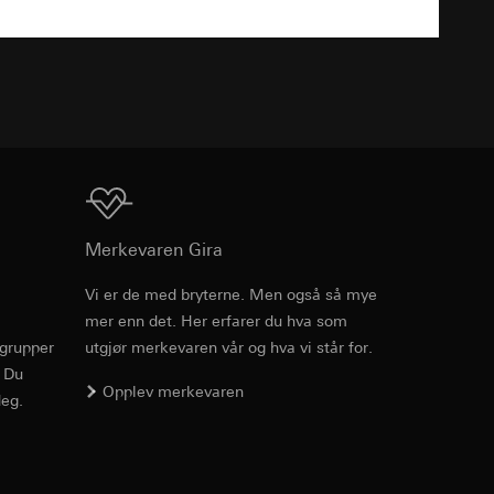
v effekten av
ato og klokkeslett
mmunikasjon og
TXT
ernforordningen
mmunikasjon og
ernforordningen
Nedlasting
Merkevaren Gira
Vi er de med bryterne. Men også så mye
suler, kopi kan
mer enn det. Her erfarer du hva som
Art.nr. 021151
suler, kopi kan
av a i
rgrupper
utgjør merkevaren vår og hva vi står for.
av a i
. Du
RFA
, 428 KB
Opplev merkevaren
eg.