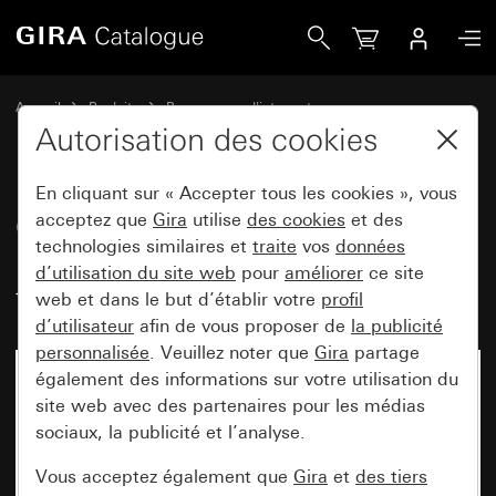
Gira Cadres de finition Gira Event menthe avec cadre interm
Accueil
Produits
Programmes d'interrupteurs
Gira Event (System 55)
Gira Event
Autorisation des cookies
En cliquant sur « Accepter tous les cookies », vous
Cadres de finition Gira Event
acceptez que
Gira
utilise
des cookies
et des
technologies similaires et
traite
vos
données
menthe avec cadre intermédiaire
d’utilisation du site web
pour
améliorer
ce site
teinte alu (laqué)
web et dans le but d’établir votre
profil
d’utilisateur
afin de vous proposer de
la publicité
personnalisée
. Veuillez noter que
Gira
partage
également des informations sur votre utilisation du
site web avec des partenaires pour les médias
sociaux, la publicité et l’analyse.
Vous acceptez également que
Gira
et
des tiers