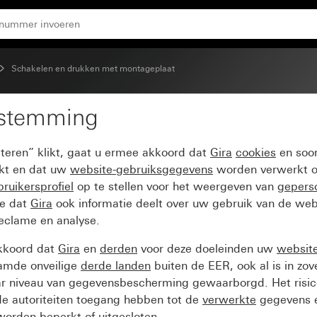
Schakelen en drukken met montageplaat
estemming
ingselement-opzetstuk 
pteren” klikt, gaat u ermee akkoord dat
Gira
cookies
en soor
ikt en dat uw
website-gebruiksgegevens
worden verwerkt o
ruikersprofiel
op te stellen voor het weergeven van
gepers
ee dat
Gira
ook informatie deelt over uw gebruik van de web
reclame en analyse.
kkoord dat
Gira
en
derden
voor deze doeleinden uw
websit
amde onveilige
derde landen
buiten de EER, ook al is in zo
ar niveau van gegevensbescherming gewaarborgd. Het risic
e autoriteiten toegang hebben tot de
verwerkte
gegevens e
orden beperkt of uitgesloten.