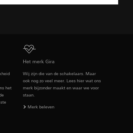
TXT
den. Met betrekking
ij naar hun
opie aan te vragen
Download
Het merk Gira
kheid
Wij zijn die van de schakelaars. Maar
smeting. Google Ads
ook nog zo veel meer. Lees hier wat ons
Artikelnr. 536001
 media platforms, in
ens het
merk bijzonder maakt en waar we voor
n soort
s te meten.
 de
staan.
RFA
, 472 KB
ina bewegen. We
m en tijd van het
este
Merk beleven
Download