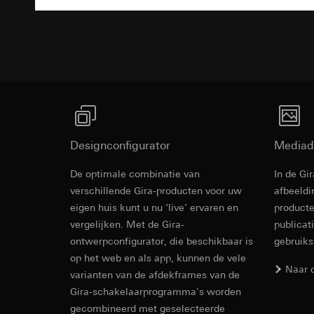
internetadres o
Bestektekst
Latere verwerkin
Rechtsgrondslag en
Ontvanger:
Gebruik van de d
Interne afdeling
Latere verwerkin
LinkedIn Irelan
Ontvanger:
Vimeo, 
Overdracht aan der
Overdracht aan der
tot het doorgeven 
Derde land: VS
privacyverklaring: 
Passendheidsbesl
Levensduur van de 
via contactgegev
Designconfigurator
Mediad
Levensduur van de 
Google Ads (
De optimale combinatie van
In de Gi
Revit Besta
Gegevensverwerkin
verschillende Gira-producten voor uw
Hotjar
afbeeldi
gebruikt gegevens o
eigen huis kunt u nu ‘live’ ervaren en
producte
Gegevensverwerkin
zoekresultaten en 
vergelijken. Met de Gira-
publicat
warmtebeeld maken.
Categorieën van p
ontwerpconfigurator, die beschikbaar is
gebruik
zien waar ze klikke
bezoek, apparaatinf
op het web en als app, kunnen de vele
Categorieën van p
Rechtsgrondslag en
Naar 
varianten van de afdekframes van de
Rechtsgrondslag en
Gebruik van de d
Gebruik van de d
Gira-schakelaarprogramma's worden
Latere verwerkin
Latere verwerkin
gecombineerd met geselecteerde