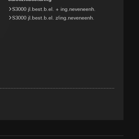
smeting
m en tijd van het
S3000 jl.best.b.el. + ing.neveneenh.
S3000 jl.best.b.el. z/ing.neveneenh.
pparaat
n taken
opie aan te vragen
opie aan te vragen
tie en services
smeting
m en tijd van het