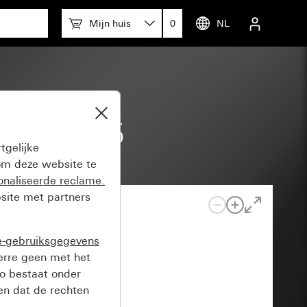
Mijn huis
0
NL
System 55
tgelijke
m deze website te
onaliseerde reclame.
site met partners
e-gebruiksgegevens
verre geen met het
o bestaat onder
n dat de rechten