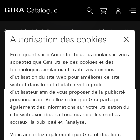
Gira Module rapporté de commande System 3000 System 
Accueil
Produits
Programmes d'interrupteurs
Gira System 55
Commuter et pousser
Autorisation des cookies
En cliquant sur « Accepter tous les cookies », vous
Module rapporté de commande
acceptez que
Gira
utilise
des cookies
et des
technologies similaires et
traite
vos
données
System 3000 System 55
d’utilisation du site web
pour
améliorer
ce site
web et dans le but d’établir votre
profil
d’utilisateur
afin de vous proposer de
la publicité
personnalisée
. Veuillez noter que
Gira
partage
également des informations sur votre utilisation du
site web avec des partenaires pour les médias
sociaux, la publicité et l’analyse.
Vous acceptez également que
Gira
et
des tiers