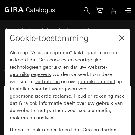
Gira eNet draadloze handzender 1-voudig
Home
Producten
Techniek en functies
Draadloze systemen
Gira eNet
Cookie-toestemming
Als u op “Alles accepteren” klikt, gaat u ermee
eNet draadloze handzender 1-
akkoord dat
Gira
cookies
en soortgelijke
technologieën gebruikt en dat uw
website-
voudig
gebruiksgegevens
worden verwerkt om deze
website te
verbeteren
en uw
gebruikersprofiel
op
te stellen voor het weergeven van
gepersonaliseerde reclame.
Houd er rekening mee
dat
Gira
ook informatie deelt over uw gebruik van
de website met partners voor sociale media,
reclame en analyse.
U gaat er ook mee akkoord dat
Gira
en
derden