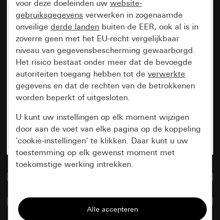
voor deze doeleinden uw
website-
gebruiksgegevens
verwerken in zogenaamde
onveilige
derde landen
buiten de EER, ook al is in
zoverre geen met het EU-recht vergelijkbaar
niveau van gegevensbescherming gewaarborgd.
Het risico bestaat onder meer dat de bevoegde
autoriteiten toegang hebben tot de
verwerkte
gegevens en dat de rechten van de betrokkenen
worden beperkt of uitgesloten.
U kunt uw instellingen op elk moment wijzigen
door aan de voet van elke pagina op de koppeling
'cookie-instellingen' te klikken. Daar kunt u uw
toestemming op elk gewenst moment met
toekomstige werking intrekken.
Naar de mediadatabase
Essentieel
Artikelen verglijken
Alle cookies die wij nodig hebben om de
pagina te kunnen weergeven.