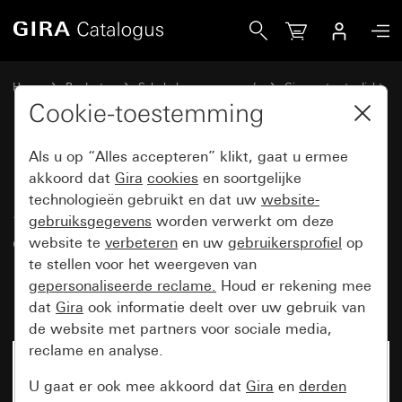
Gira Drukcontact-busaankoppelaar SW OP 1-voudig met con
Home
Producten
Schakelaarprogramma’s
Gira spatwaterdicht
Gira spatwaterdicht opbouw IP44
Cookie-toestemming
Als u op “Alles accepteren” klikt, gaat u ermee
Drukcontact-busaankoppelaar
akkoord dat
Gira
cookies
en soortgelijke
technologieën gebruikt en dat uw
website-
SW OP 1-voudig met
gebruiksgegevens
worden verwerkt om deze
controlevenster en 2-
website te
verbeteren
en uw
gebruikersprofiel
op
puntsbediening voor KNX
te stellen voor het weergeven van
gepersonaliseerde reclame.
Houd er rekening mee
(onderstuk en bovenstuk)
dat
Gira
ook informatie deelt over uw gebruik van
de website met partners voor sociale media,
reclame en analyse.
U gaat er ook mee akkoord dat
Gira
en
derden