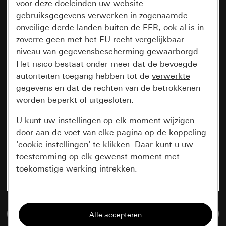
voor deze doeleinden uw
website-
gebruiksgegevens
verwerken in zogenaamde
onveilige
derde landen
buiten de EER, ook al is in
zoverre geen met het EU-recht vergelijkbaar
niveau van gegevensbescherming gewaarborgd.
Het risico bestaat onder meer dat de bevoegde
autoriteiten toegang hebben tot de
verwerkte
gegevens en dat de rechten van de betrokkenen
worden beperkt of uitgesloten.
U kunt uw instellingen op elk moment wijzigen
door aan de voet van elke pagina op de koppeling
'cookie-instellingen' te klikken. Daar kunt u uw
toestemming op elk gewenst moment met
toekomstige werking intrekken.
Essentieel
Naar de mediadatabase
Alle cookies die wij nodig hebben om de
pagina te kunnen weergeven.