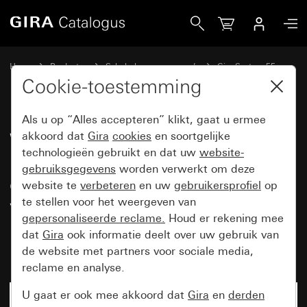
Gira Wandcontactdoos met randaarde 16 A 250 V~ met 30° 
Home
Producten
Schakelaarprogramma’s
Gira System 55
Wandcontactdozen
Cookie-toestemming
Als u op “Alles accepteren” klikt, gaat u ermee
Wandcontactdoos met
akkoord dat
Gira
cookies
en soortgelijke
technologieën gebruikt en dat uw
website-
randaarde 16 A 250 V~ met 30°
gebruiksgegevens
worden verwerkt om deze
gedraaid basiselement en
website te
verbeteren
en uw
gebruikersprofiel
op
verhoogde aanraakbeveiliging
te stellen voor het weergeven van
gepersonaliseerde reclame.
Houd er rekening mee
(Safety Plus), zonder
dat
Gira
ook informatie deelt over uw gebruik van
bevestigingsklauwen System 55
de website met partners voor sociale media,
reclame en analyse.
U gaat er ook mee akkoord dat
Gira
en
derden