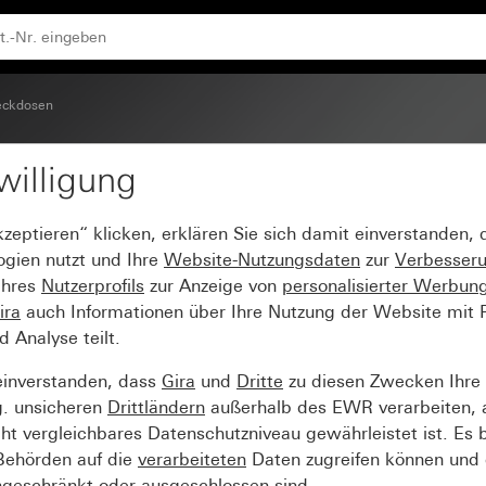
Einsatz und erhöhtem Berührungsschutz (Safety Plus), oh
eckdosen
willigung
6 A 250 V~ mit um 30°
kzeptieren“ klicken, erklären Sie sich damit einverstanden,
ungsschutz (Safety Plus
ogien nutzt und Ihre
Website-Nutzungsdaten
zur
Verbesser
Ihres
Nutzerprofils
zur Anzeige von
personalisierter Werbun
 System 55
ira
auch Informationen über Ihre Nutzung der Website mit Pa
Analyse teilt.
einverstanden, dass
Gira
und
Dritte
zu diesen Zwecken Ihre
g. unsicheren
Drittländern
außerhalb des EWR verarbeiten, 
t vergleichbares Datenschutzniveau gewährleistet ist. Es b
 Behörden auf die
verarbeiteten
Daten zugreifen können und 
ngeschränkt oder ausgeschlossen sind.