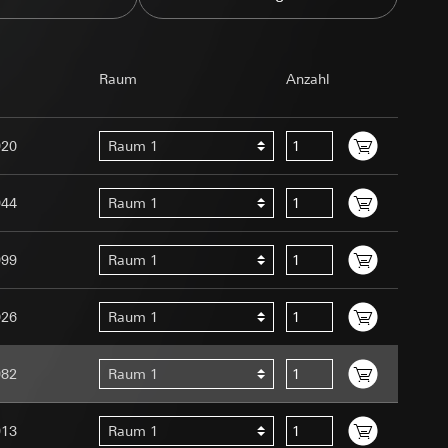
om Betreiber
Raum
Anzahl
920
Raum 1
944
Raum 1
e unter
Menschen oder
uration im Rahmen
999
Raum 1
t ein
uf der Website, vom
 eingeben)
 Kopie zu erfragen
026
Raum 1
site, vom Nutzer
hs auf der
982
Raum 1
913
Raum 1
n Gira Marketing-